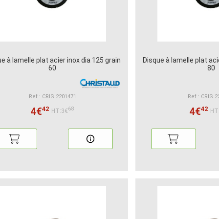
e à lamelle plat acier inox dia 125 grain
Disque à lamelle plat aci
60
80
Ref : CRIS 2201471
Ref : CRIS 
42
42
4€
4€
68
HT:3€
HT