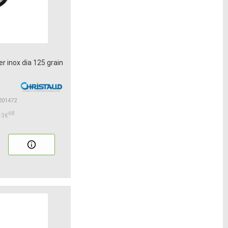
er inox dia 125 grain
2201472
68
:3€