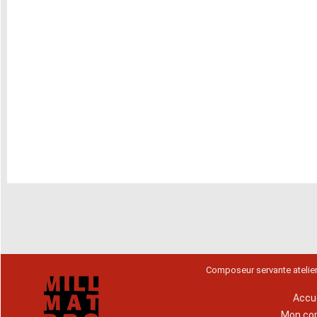
Composeur servante atelie
Accue
Mon co