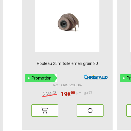
Rouleau 25m toile émeri grain 80
Promotion
P
Ref : CRIS 2203004
63
00
22€
19€
83
HT:15€