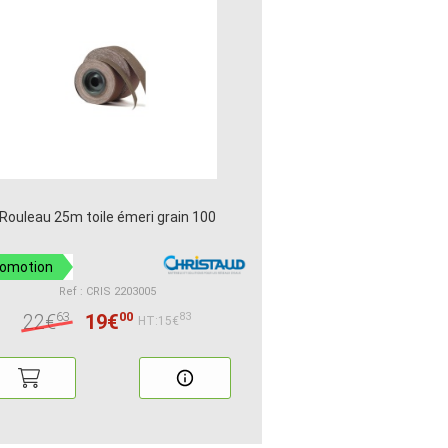
Rouleau 25m toile émeri grain 100
romotion
Ref : CRIS 2203005
63
00
22€
19€
83
HT:15€