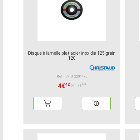
Disque à lamelle plat acier inox dia 125 grain
120
Ref : CRIS 2201473
42
4€
68
HT:3€