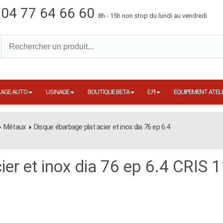
04 77 64 66 60
8h - 15h non stop du lundi au vendredi
LAGE AUTO
USINAGE
BOUTIQUE BETA
E.P.I
EQUIPEMENT ATELI
Métaux
Disque ébarbage plat acier et inox dia 76 ep 6.4
ier et inox dia 76 ep 6.4 CRIS