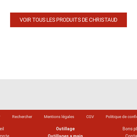
VOIR TOUS LES PRODUITS DE CHRISTAUD
r
Rechercher
Mentions légales
CGV
Politique de confi
il
Outillage
Bons p
mpte
Outillages a main
Cont