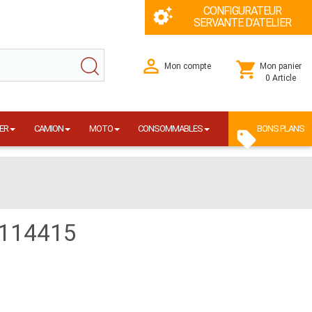
CONFIGURATEUR
SERVANTE D'ATELIER
Mon compte
Mon panier
0 Article
ER
CAMION
MOTO
CONSOMMABLES
BONS PLANS
 1114415