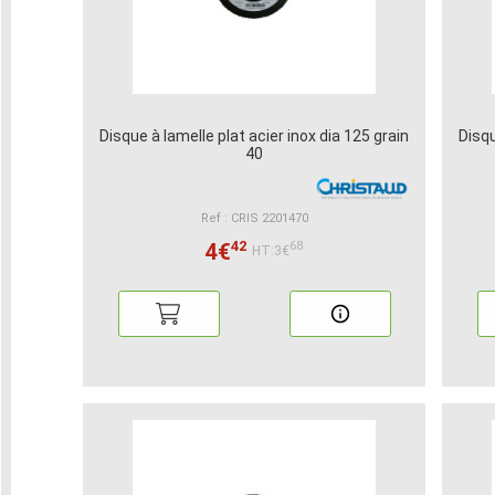
Disque à lamelle plat acier inox dia 125 grain
Disqu
40
Ref : CRIS 2201470
42
4€
68
HT:3€