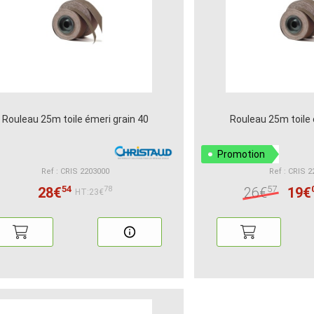
Rouleau 25m toile émeri grain 40
Rouleau 25m toile 
Promotion
Ref : CRIS 2203000
Ref : CRIS 
54
57
28€
26€
19€
78
HT:23€