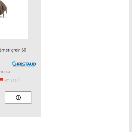
émeri grain 60
2203003
00
83
HT:15€