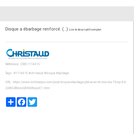
Disque a ébarbage renforcé. (...)
Lire le descriptif complet
Référence : CRIS 1114415
Tags :
#1114415
#christaud
#disque
#barbage
URL :
https://www.millmatpro.com/prod-disque-ebarbage-plat-acier-et-inox-dia-76-ep-6-4-
2oMG08kmcQ84kh8xywE1.html
Partager
Facebook
Twitter