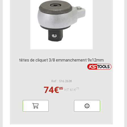
têtes de cliquet 3/8 emmanchement 9x12mm
Ref : 516.2638
74€
05
71
HT:61€