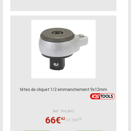
têtes de cliquet 1/2 emmanchement 9x12mm
Ref : 516.2612
66€
42
35
HT:55€