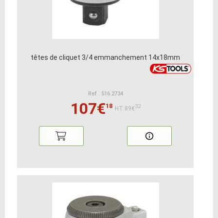
têtes de cliquet 3/4 emmanchement 14x18mm
Ref : 516.2734
107€
18
32
HT:89€