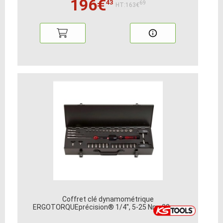
196€
43
69
HT:163€
Coffret clé dynamométrique
ERGOTORQUEprécision® 1/4'', 5-25 Nm, 32 pcs