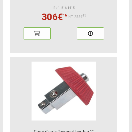
Ref : 516.1415
306€
16
13
HT:255€
Carré d'entraînement bouton 1"