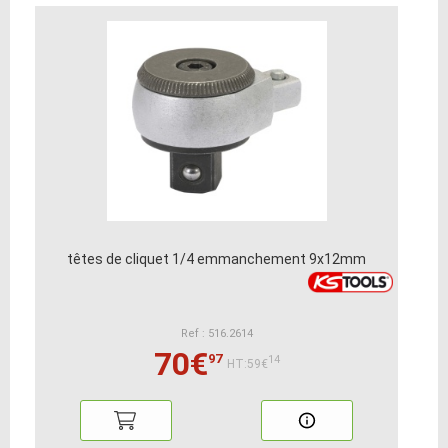
têtes de cliquet 1/4 emmanchement 9x12mm
Ref : 516.2614
70€
97
14
HT:59€