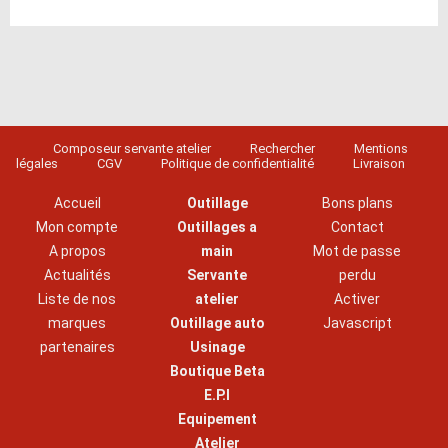
Composeur servante atelier
Rechercher
Mentions
légales
CGV
Politique de confidentialité
Livraison
Accueil
Outillage
Bons plans
Mon compte
Outillages a
Contact
A propos
main
Mot de passe
Actualités
Servante
perdu
Liste de nos
atelier
Activer
marques
Outillage auto
Javascript
partenaires
Usinage
Boutique Beta
E.P.I
Equipement
Atelier