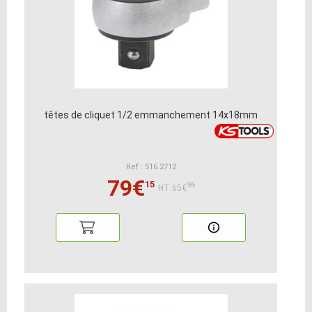
têtes de cliquet 1/2 emmanchement 14x18mm
Ref : 516.2712
79€
15
96
HT:65€