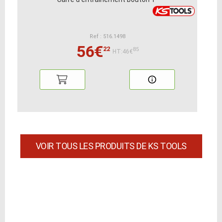
Ref : 516.1498
56€
22
85
HT:46€
VOIR TOUS LES PRODUITS DE KS TOOLS