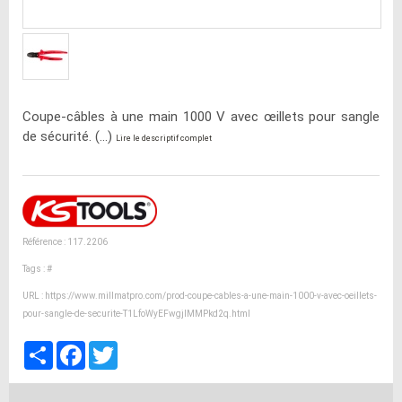
Coupe-câbles à une main 1000 V avec œillets pour sangle
de sécurité. (...)
Lire le descriptif complet
Référence : 117.2206
Tags :
#
URL :
https://www.millmatpro.com/prod-coupe-cables-a-une-main-1000-v-avec-oeillets-
pour-sangle-de-securite-T1LfoWyEFwgjlMMPkd2q.html
Partager
Facebook
Twitter