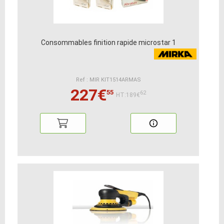
Consommables finition rapide microstar 1
Ref : MIR KIT1514ARMAS
227€
55
62
HT:189€