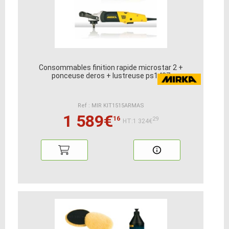
Consommables finition rapide microstar 2 +
ponceuse deros + lustreuse ps1437
Ref : MIR KIT1515ARMAS
1 589€
16
29
HT:1 324€