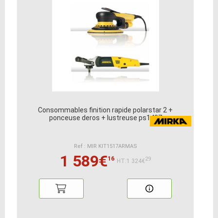
Consommables finition rapide polarstar 2 +
ponceuse deros + lustreuse ps1437
Ref : MIR KIT1517ARMAS
1 589€
16
29
HT:1 324€