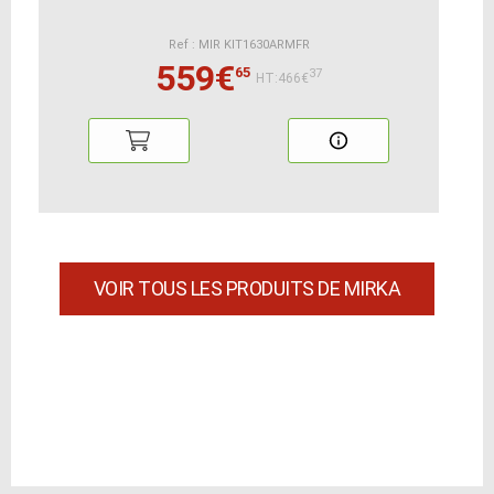
Ref : MIR KIT1630ARMFR
559€
65
37
HT:466€
VOIR TOUS LES PRODUITS DE MIRKA