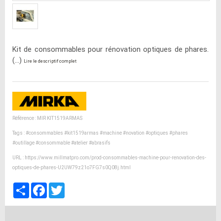
Kit de consommables pour rénovation optiques de phares.
(...)
Lire le descriptif complet
Référence : MIR KIT1519ARMAS
Tags :
#consommables
#kit1519armas
#machine
#novation
#optiques
#phares
#outillage
#consommable
#atelier
#abrasifs
URL :
https://www.millmatpro.com/prod-consommables-machine-pour-renovation-des-
optiques-de-phares-U2UW79z21o7FG7s0Q08j.html
Partager
Facebook
Twitter