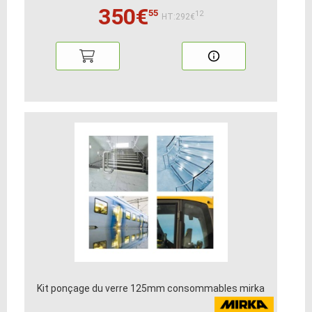
350€
55
12
HT:292€
Kit ponçage du verre 125mm consommables mirka