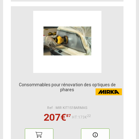
Consommables pour rénovation des optiques de
phares
Ref : MIR KIT1518ARMAS
207€
87
22
HT:173€