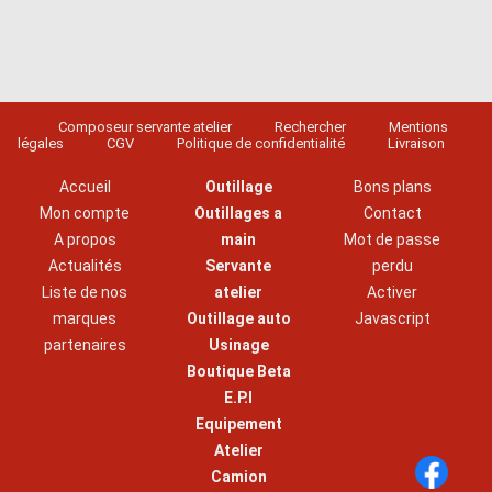
Composeur servante atelier
Rechercher
Mentions
légales
CGV
Politique de confidentialité
Livraison
Accueil
Outillage
Bons plans
Mon compte
Outillages a
Contact
A propos
main
Mot de passe
Actualités
Servante
perdu
Liste de nos
atelier
Activer
marques
Outillage auto
Javascript
partenaires
Usinage
Boutique Beta
E.P.I
Equipement
Atelier
Camion