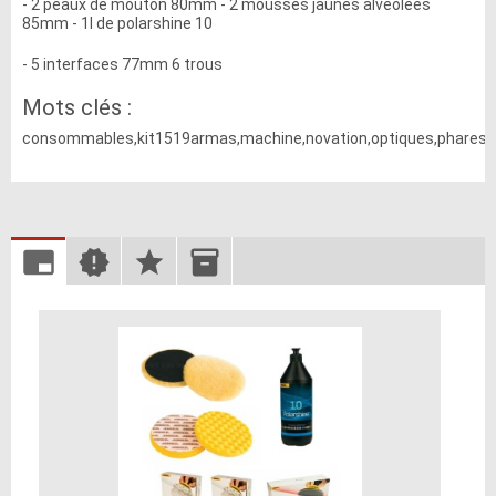
- 2 peaux de mouton 80mm - 2 mousses jaunes alveolees
85mm - 1l de polarshine 10
- 5 interfaces 77mm 6 trous
Mots clés :
consommables,kit1519armas,machine,novation,optiques,phares,ou