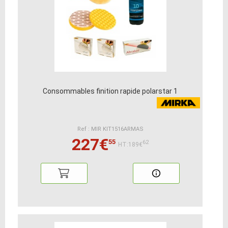
Consommables finition rapide polarstar 1
Ref : MIR KIT1516ARMAS
227€
55
62
HT:189€