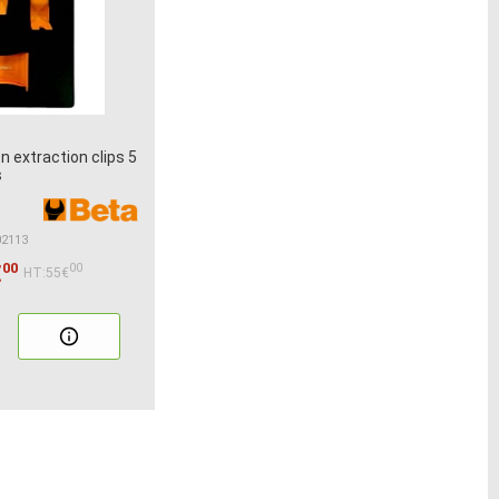
n extraction clips 5
s
02113
00
€
00
HT:55€