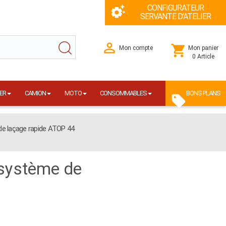
CONFIGURATEUR
SERVANTE D'ATELIER
Mon compte
Mon panier
0 Article
ER
CAMION
MOTO
CONSOMMABLES
BONS PLANS
de laçage rapide ATOP 44
 système de