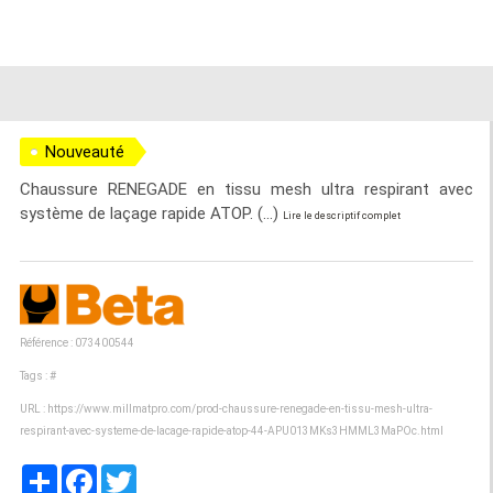
Nouveauté
Chaussure RENEGADE en tissu mesh ultra respirant avec
système de laçage rapide ATOP. (...)
Lire le descriptif complet
Référence : 073400544
Tags :
#
URL :
https://www.millmatpro.com/prod-chaussure-renegade-en-tissu-mesh-ultra-
respirant-avec-systeme-de-lacage-rapide-atop-44-APU013MKs3HMML3MaPOc.html
Partager
Facebook
Twitter