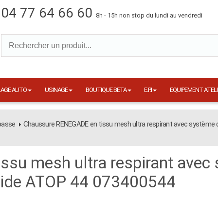
04 77 64 66 60
8h - 15h non stop du lundi au vendredi
LAGE AUTO
USINAGE
BOUTIQUE BETA
E.P.I
EQUIPEMENT ATELI
basse
Chaussure RENEGADE en tissu mesh ultra respirant avec système 
su mesh ultra respirant avec
pide ATOP 44 073400544