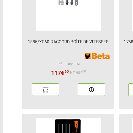
1885/XC60-RACCORD BOÎTE DE VITESSES
1758
Ref : 018850151
60
117€
00
HT:98€