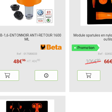
B-1,6-ENTONNOIR ANTI-RETOUR 1600
Module spatules en nylo
ML
outil
Promotion
Ref : 017580033
Ref : 0245
96
80
48€
106€
66
80
HT:40€