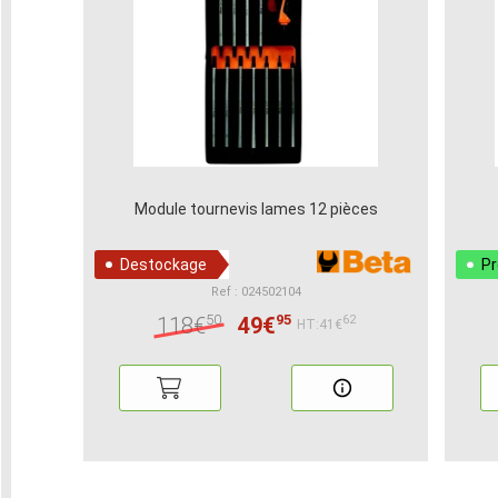
Module tournevis lames 12 pièces
Destockage
P
Ref : 024502104
50
95
118€
49€
62
HT:41€