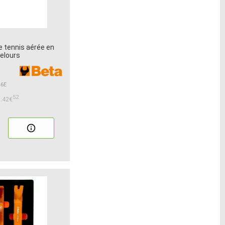
 tennis aérée en
velours
46E
52
:42€