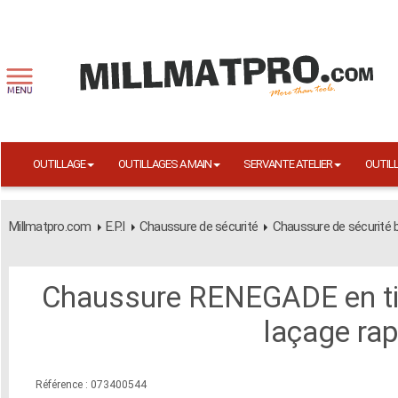
OUTILLAGE
OUTILLAGES A MAIN
SERVANTE ATELIER
OUTIL
Millmatpro.com
E.P.I
Chaussure de sécurité
Chaussure de sécurité 
Chaussure RENEGADE en tis
laçage ra
Référence : 073400544