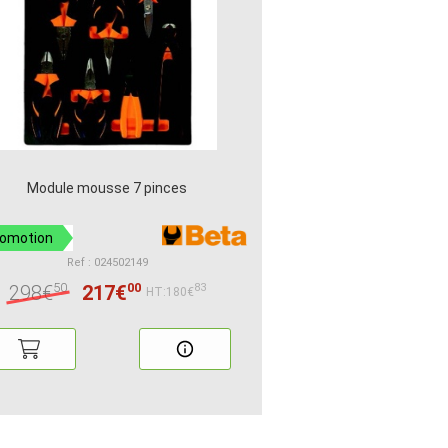
Module mousse 7 pinces
romotion
Ref : 024502149
50
00
298€
217€
83
HT:180€