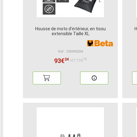
Housse de moto d'intérieur, en tissu
H
extensible Taille XL
Ref : 030990204
24
93€
70
HT:77€