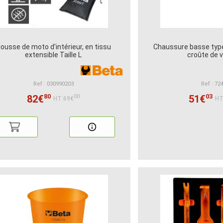
ousse de moto d'intérieur, en tissu
Chaussure basse type
extensible Taille L
croûte de 
Ref : 030990203
Ref : 72
80
03
82€
51€
00
HT:69€
HT