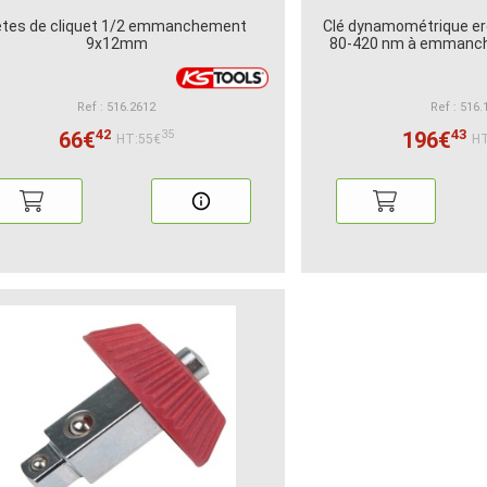
êtes de cliquet 1/2 emmanchement
Clé dynamométrique er
9x12mm
80-420 nm à emman
Ref : 516.2612
Ref : 516.
42
43
66€
196€
35
HT:55€
HT