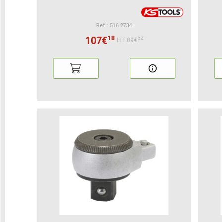
Ref : 516.2734
18
107€
32
HT:89€