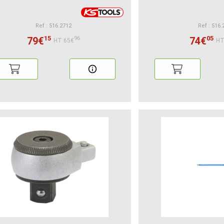
Ref : 516.2712
Ref : 516.
15
05
79€
74€
96
HT:65€
HT