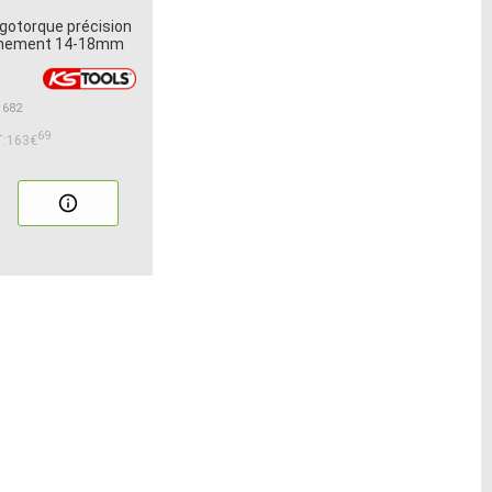
gotorque précision
chement 14-18mm
1682
69
:163€