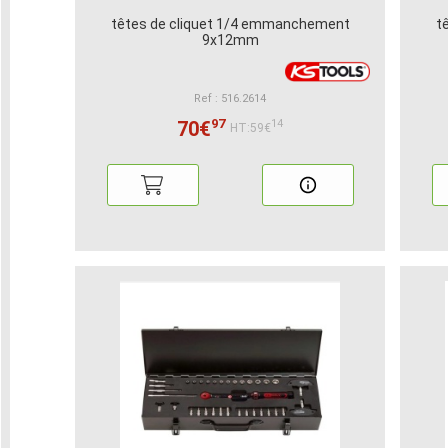
têtes de cliquet 1/4 emmanchement
t
9x12mm
Ref : 516.2614
97
70€
14
HT:59€