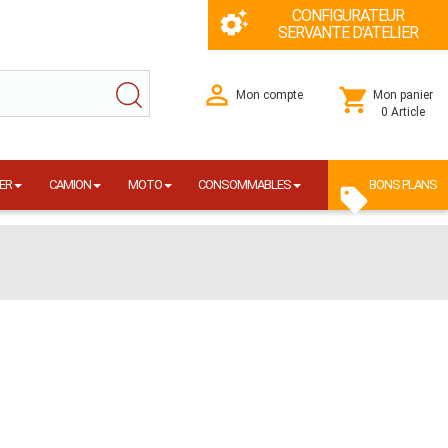
CONFIGURATEUR
SERVANTE D'ATELIER
Mon compte
Mon panier
0 Article
ER
CAMION
MOTO
CONSOMMABLES
BONS PLANS