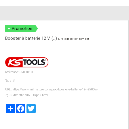
Promotion
Booster à batterie 12 V. (...)
Lire le descriptif complet
Référence : 550.1810F
Tags :
#
URL :
https://www.millmatpro.com/prod-booster-a-batterie-12v-2500-a-
7gU9Mlm7thnm07B1hpn2.html
Partager
Facebook
Twitter