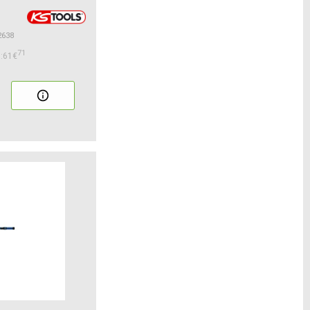
2638
71
:61€