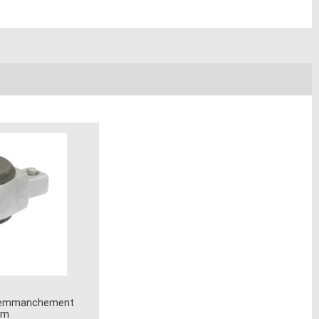
/8 emmanchement
mm