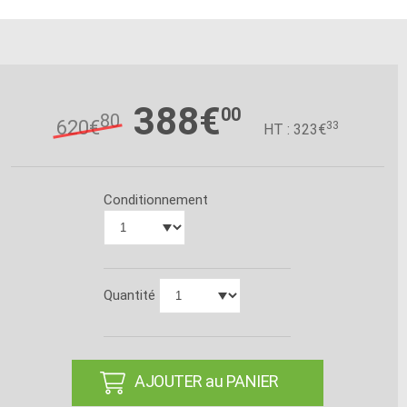
388€
00
80
620€
33
HT : 323€
Conditionnement
Quantité
AJOUTER au PANIER