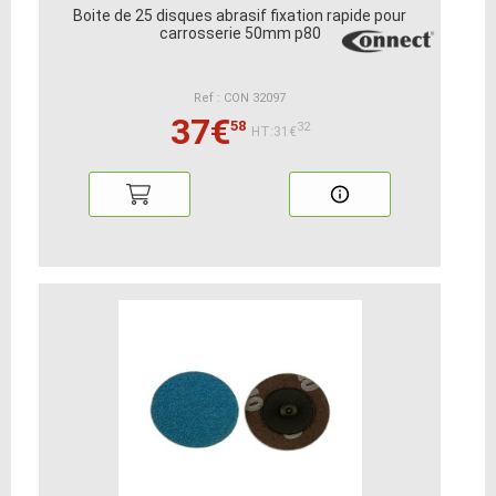
Boite de 25 disques abrasif fixation rapide pour
carrosserie 50mm p80
Ref : CON 32097
37€
58
32
HT:31€