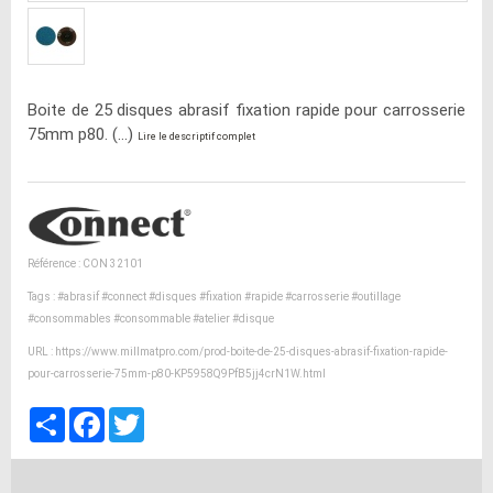
Boite de 25 disques abrasif fixation rapide pour carrosserie
75mm p80. (...)
Lire le descriptif complet
Référence : CON 32101
Tags :
#abrasif
#connect
#disques
#fixation
#rapide
#carrosserie
#outillage
#consommables
#consommable
#atelier
#disque
URL :
https://www.millmatpro.com/prod-boite-de-25-disques-abrasif-fixation-rapide-
pour-carrosserie-75mm-p80-KP5958Q9PfB5jj4crN1W.html
Partager
Facebook
Twitter