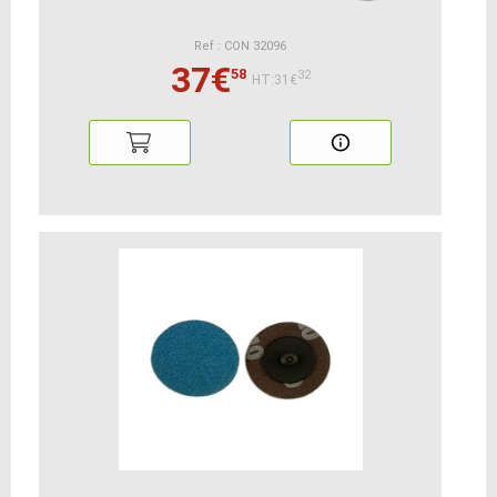
Ref : CON 32096
37€
58
32
HT:31€