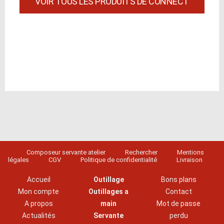
VOIR TOUS LES PRODUITS DE CONNECT
Composeur servante atelier
Rechercher
Mentions
légales
CGV
Politique de confidentialité
Livraison
Accueil
Outillage
Bons plans
Mon compte
Outillages a
Contact
A propos
main
Mot de passe
Actualités
Servante
perdu