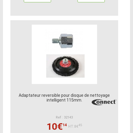
Adaptateur reversible pour disque de nettoyage
intelligent 115mm.
Ref : 32143
10€
14
45
HT:8€