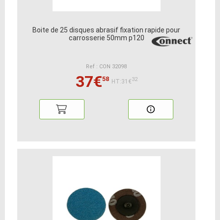
Boite de 25 disques abrasif fixation rapide pour
carrosserie 50mm p120
Ref : CON 32098
37€
58
32
HT:31€