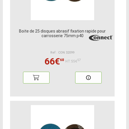
Boite de 25 disques abrasif fixation rapide pour
carrosserie 75mm p40
Ref : CON 32099
66€
68
57
HT:55€