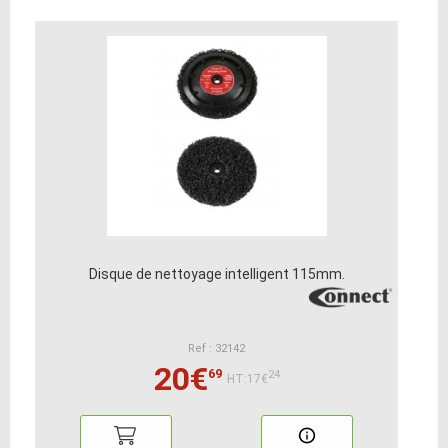
Disque de nettoyage intelligent 115mm.
Ref : 32142
20€
69
24
HT:17€