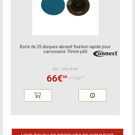
Boite de 25 disques abrasif fixation rapide pour
carrosserie 75mm p60
Ref : CON 32100
66€
68
57
HT:55€