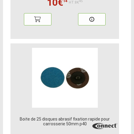
10€
14
45
HT:8€
Boite de 25 disques abrasif fixation rapide pour
carrosserie 50mm p40