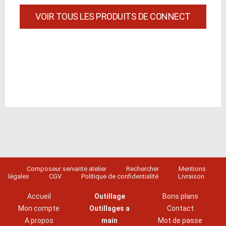
VOIR TOUS LES PRODUITS DE CONNECT
Composeur servante atelier
Rechercher
Mentions
légales
CGV
Politique de confidentialité
Livraison
Accueil
Outillage
Bons plans
Mon compte
Outillages a
Contact
A propos
main
Mot de passe