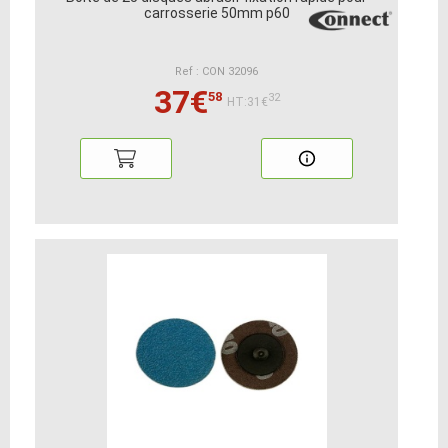
carrosserie 50mm p60
Ref : CON 32096
37€
58
32
HT:31€