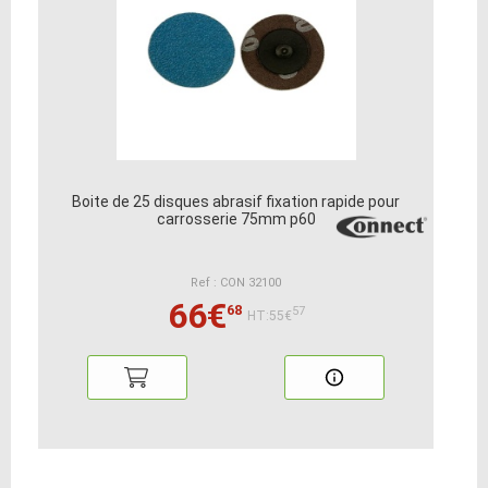
Boite de 25 disques abrasif fixation rapide pour
carrosserie 75mm p60
Ref : CON 32100
66€
68
57
HT:55€