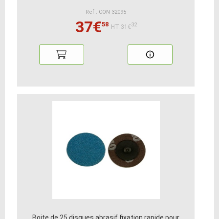
Ref : CON 32095
37€
58
32
HT:31€
Boite de 25 disques abrasif fixation rapide pour