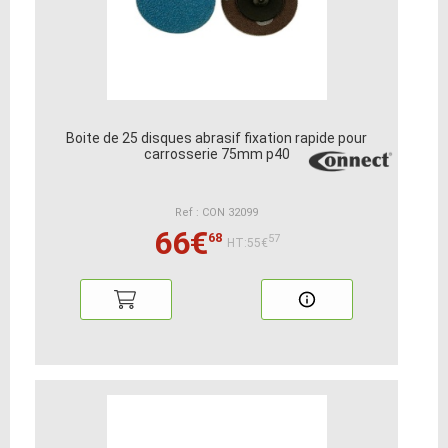
Boite de 25 disques abrasif fixation rapide pour
carrosserie 75mm p40
Ref : CON 32099
66€
68
57
HT:55€