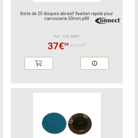
Boite de 25 disques abrasif fixation rapide pour
carrosserie 50mm p80
Ref : CON 32097
37€
58
32
HT:31€