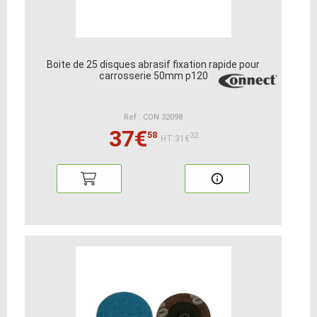
Boite de 25 disques abrasif fixation rapide pour
carrosserie 50mm p120
Ref : CON 32098
37€
58
32
HT:31€