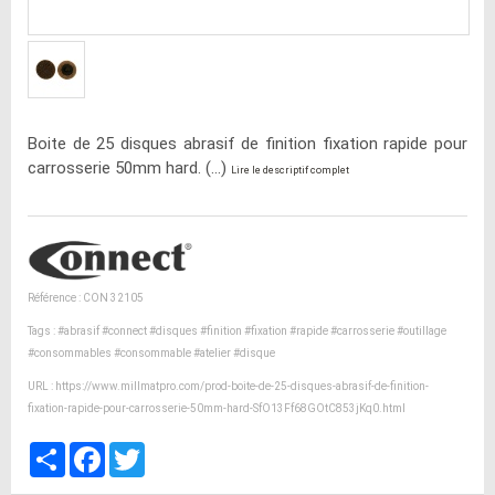
Boite de 25 disques abrasif de finition fixation rapide pour
carrosserie 50mm hard. (...)
Lire le descriptif complet
Référence : CON 32105
Tags :
#abrasif
#connect
#disques
#finition
#fixation
#rapide
#carrosserie
#outillage
#consommables
#consommable
#atelier
#disque
URL :
https://www.millmatpro.com/prod-boite-de-25-disques-abrasif-de-finition-
fixation-rapide-pour-carrosserie-50mm-hard-SfO13Ff68GOtC853jKq0.html
Partager
Facebook
Twitter