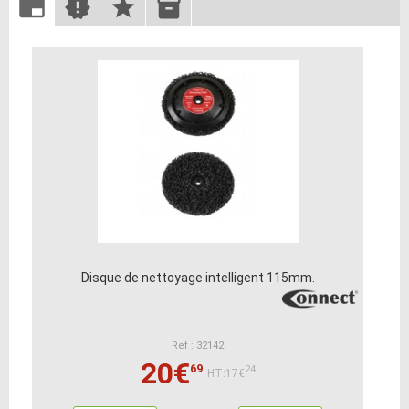
Disque de nettoyage intelligent 115mm.
Ref : 32142
20€
69
24
HT:17€