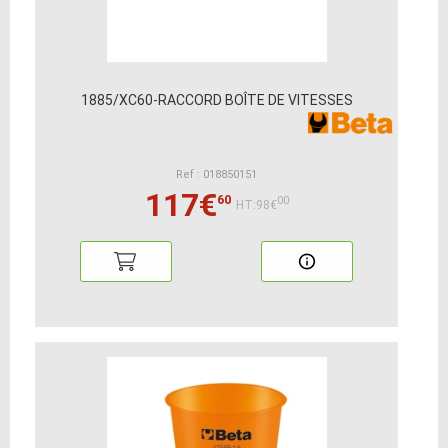
1885/XC60-RACCORD BOÎTE DE VITESSES
Ref : 018850151
117€
60
00
HT:98€