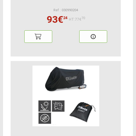
Ref : 030990204
93€
24
70
HT:77€