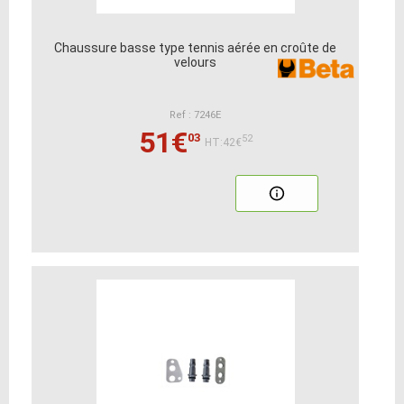
Chaussure basse type tennis aérée en croûte de
velours
Ref : 7246E
51€
03
52
HT:42€