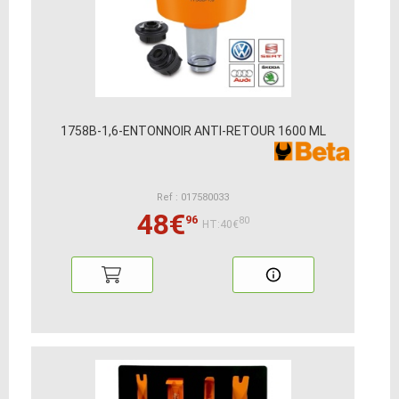
1758B-1,6-ENTONNOIR ANTI-RETOUR 1600 ML
Ref : 017580033
48€
96
80
HT:40€