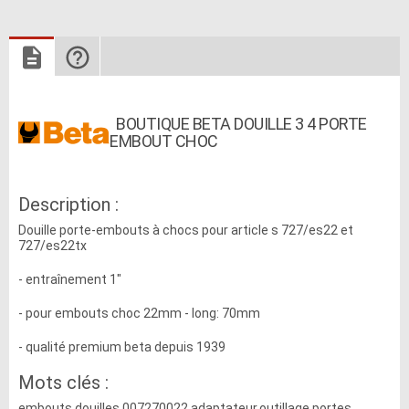
BOUTIQUE BETA DOUILLE 3 4 PORTE
EMBOUT CHOC
Description :
Douille porte-embouts à chocs pour article s 727/es22 et
727/es22tx
- entraînement 1"
- pour embouts choc 22mm - long: 70mm
- qualité premium beta depuis 1939
Mots clés :
embouts,douilles,007270022,adaptateur,outillage,portes