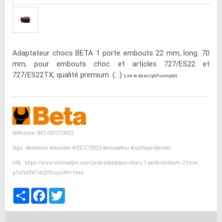
Adaptateur chocs BETA 1 porte embouts 22 mm, long. 70
mm, pour embouts choc et articles 727/ES22 et
727/ES22TX, qualité premium. (...)
Lire le descriptif complet
Référence : BET 007270022
Tags :
#embouts
#douilles
#007270022
#adaptateur
#outillage
#portes
URL :
https://www.millmatpro.com/prod-adaptateur-chocs-1-porte-embouts-22mm-
q7x2b0lW7AQjYDzqs0YH.html
Partager
Facebook
Twitter