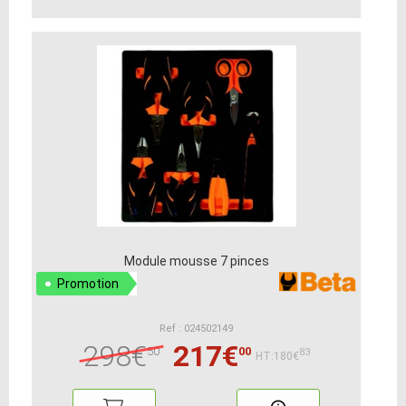
Module mousse 7 pinces
Promotion
Ref : 024502149
298€
217€
50
00
83
HT:180€