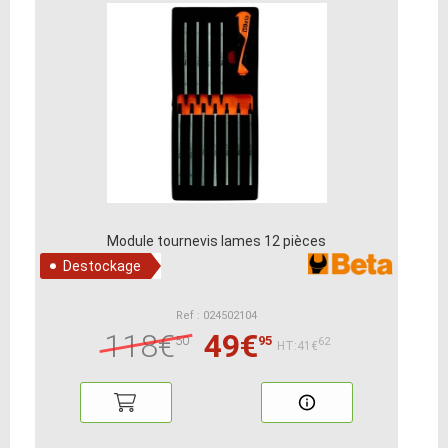
Module tournevis lames 12 pièces
Destockage
Ref : 024502104
118€
49€
50
95
62
HT:41€