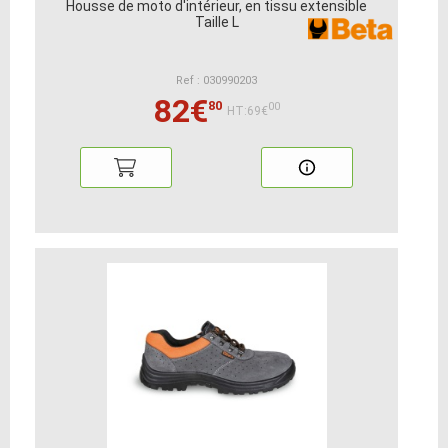
Housse de moto d'intérieur, en tissu extensible
Taille L
Ref : 030990203
82€
80
00
HT:69€