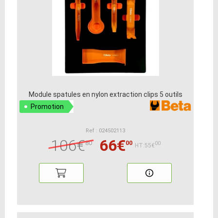
Module spatules en nylon extraction clips 5 outils
Promotion
Ref : 024502113
106€
66€
80
00
00
HT:55€