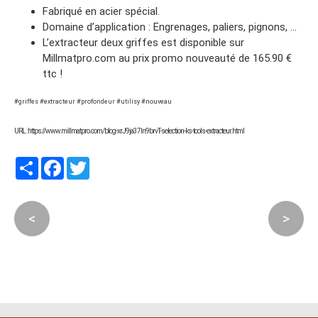
Fabriqué en acier spécial.
Domaine d’application : Engrenages, paliers, pignons, …
L’extracteur deux griffes est disponible sur
Millmatpro.com au prix promo nouveauté de 165.90 €
ttc !
#griffes #extracteur #profondeur #utilisy #nouveau
URL : https://www.millmatpro.com/blog-xrJ9ja37In9brvT-selection-ks-tools-extracteur.html
Partager
Facebook
Twitter
<
>