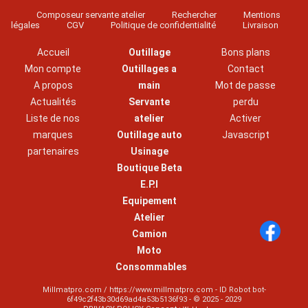
Composeur servante atelier
Rechercher
Mentions
légales
CGV
Politique de confidentialité
Livraison
Accueil
Outillage
Bons plans
Mon compte
Outillages a
Contact
A propos
main
Mot de passe
Actualités
Servante
perdu
Liste de nos
atelier
Activer
marques
Outillage auto
Javascript
partenaires
Usinage
Boutique Beta
E.P.I
Equipement
Atelier
Camion
Moto
Consommables
Millmatpro.com / https://www.millmatpro.com - ID
Robot bot-
6f49c2f43b30d69ad4a53b5136f93
- © 2025 - 2029