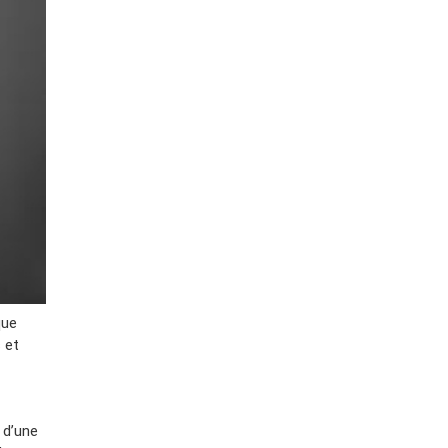
que
 et
 d’une