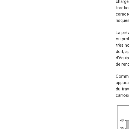
charge,
tractio
caract
risque
La pré
ou pro
très n
doit, 
d’équip
de ren
Comme 
appara
du trav
carross