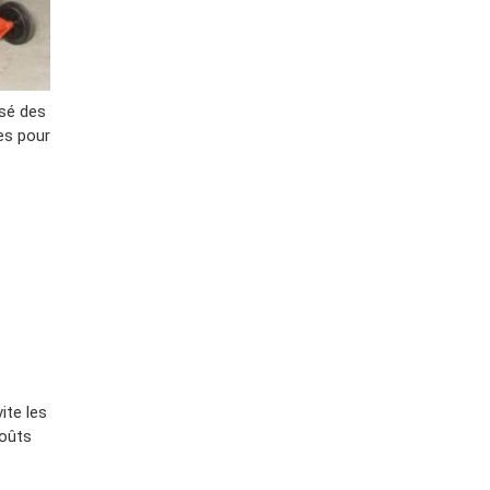
isé des
ues pour
ite les
coûts