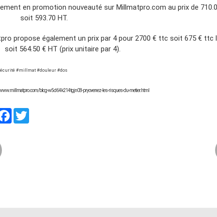
lement en promotion nouveauté sur Millmatpro.com au prix de 710.
soit 593.70 HT.
tpro propose également un prix par 4 pour 2700 € ttc soit 675 € ttc 
64.50 € HT (prix unitaire par 4).
sécurité #millmat #douleur #dos
://www.millmatpro.com/blog-w5d64k214tgjn08-pryovenez-les-risques-du-metier.html
artager
Facebook
Twitter