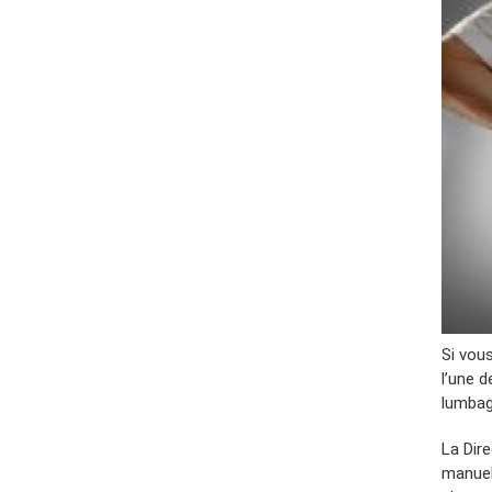
Si vous
l’une 
lumbag
La Dir
manuel