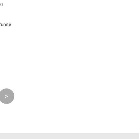
00
l’unité
>