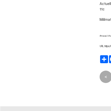
Actuel
ttc 
Millma
soit 5
#travail #
URL : https
P
<