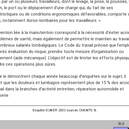
 par un ou plusieurs travailleurs, dont le levage, la pose, la poussée, 
n, le port ou le déplacement d’une charge qui, du fait de ses
éristiques ou de conditions ergonomiques défavorables, comporte 
s, notamment dorso-lombaires pour les travailleurs. »
vention liée à la manutention correspond à la nécessité d’éviter acc
blèmes de santé, mais également de permettre le maintien au travai
ombreux salariés lombalgiques. Le Code du travail précise que l’emp
après évaluation du risque, prendre toute mesure d’organisation ou
ement (aide mécanique). L’objectif est de limiter les efforts physiq
dre ces opérations plus sûres.
le démontrent chaque année beaucoup d’enquêtes sur le sujet, il
it que les douleurs et lumbagos représentent plus de 15 % des acci
ail dans la branches d’activité entretien, réparation automobile et
erie :