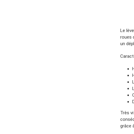
Le lève
roues d
un dép
Caract
Très vi
conséq
grâce à