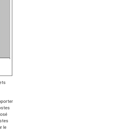
ets
pporter
postes
posé
estes
r le