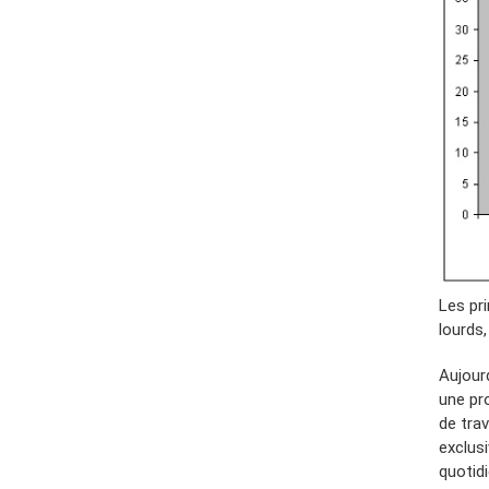
Les pr
lourds
Aujour
une pro
de tra
exclus
quotid