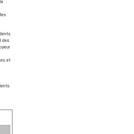
la
des
idents
l des
loyeur
ues et
dents