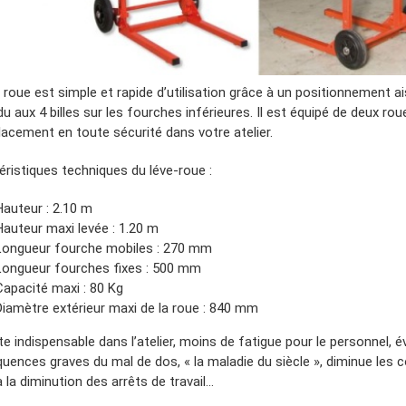
 roue est simple et rapide d’utilisation grâce à un positionnement a
u aux 4 billes sur les fourches inférieures. Il est équipé de deux ro
lacement en toute sécurité dans votre atelier.
éristiques techniques du léve-roue :
Hauteur : 2.10 m
Hauteur maxi levée : 1.20 m
Longueur fourche mobiles : 270 mm
Longueur fourches fixes : 500 mm
Capacité maxi : 80 Kg
Diamètre extérieur maxi de la roue : 840 mm
te indispensable dans l’atelier, moins de fatigue pour le personnel, év
uences graves du mal de dos, « la maladie du siècle », diminue les 
 la diminution des arrêts de travail…