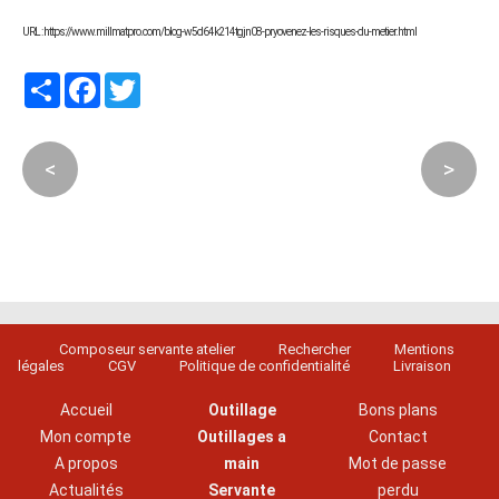
URL : https://www.millmatpro.com/blog-w5d64k214tgjn08-pryovenez-les-risques-du-metier.html
Partager
Facebook
Twitter
<
>
Composeur servante atelier
Rechercher
Mentions
légales
CGV
Politique de confidentialité
Livraison
Accueil
Outillage
Bons plans
Mon compte
Outillages a
Contact
A propos
main
Mot de passe
Actualités
Servante
perdu