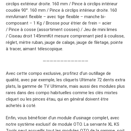
circlips extérieur droite. 160 mm / Pince à circlips intérieur
coudée 90°. 160 mm / Pince à circlips intérieur droite. 160
mmAimant flexible – avec tige flexible – manche bi-
composant – 1 Kg / Brosse pour étrier de frein – acier
/ Pince à cosse (assortiment cosses) / Jeu de mini limes
/ Ciseau droit 145mmKit mesure comprenant pied à coulisse,
réglet, mètre ruban, jauge de calage, jauge de filetage, pointe
à tracer, aimant télescopique.
—————————————
Avec cette compo exclusive, profitez d’un outillage de
qualité, avec par exemple, les cliquets Ultimate 72 dents extra
plats, la gamme de TV Ultimate, mais aussi des modules plus
rares dans des compo habituelles comme les clés mixtes
cliquet ou les pinces étau, qui en général doivent être
achetés à coté.
Enfin, vous bénéficier d’un module d’usinage complet, avec
notre système exclusif de module OTO. La servante XL KS
Tools peut accueillir tout les modules OTO de la gamme, soit