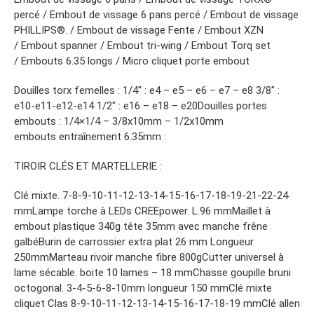
percé / Embout de vissage 6 pans percé / Embout de vissage
PHILLIPS®. / Embout de vissage Fente / Embout XZN
/ Embout spanner / Embout tri-wing / Embout Torq set
/ Embouts 6.35 longs / Micro cliquet porte embout
Douilles torx femelles : 1/4″ : e4 – e5 – e6 – e7 – e8 3/8″ :
e10-e11-e12-e14 1/2″ : e16 – e18 – e20Douilles portes
embouts : 1/4×1/4 – 3/8x10mm – 1/2x10mm
embouts entraînement 6.35mm :
TIROIR CLÉS ET MARTELLERIE :
Clé mixte. 7-8-9-10-11-12-13-14-15-16-17-18-19-21-22-24
mmLampe torche à LEDs CREEpower. L.96 mmMaillet à
embout plastique 340g tête 35mm avec manche frêne
galbéBurin de carrossier extra plat 26 mm Longueur
250mmMarteau rivoir manche fibre 800gCutter universel à
lame sécable. boite 10 lames – 18 mmChasse goupille bruni
octogonal. 3-4-5-6-8-10mm longueur 150 mmClé mixte
cliquet Clas 8-9-10-11-12-13-14-15-16-17-18-19 mmClé allen