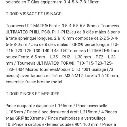
poignée en T Clas équipement 3-4-5-6-7-8-10mm
TIROIR VISSAGE ET USINAGE :
Tournevis ULTIMATE® Fente. 3.5-4-5.5-6.5-8mm / Tournevis
ULTIMATE® PHILLIPS®. PH1-PH2Jeu de 8 clés mâles 6 pans
à tête sphérique longues. 2 à 10 mm composé de:2-2.5-3-4-
5-6-8-0mm / Jeu de 8 clés mâles TORX® percé longue.T10-
T15-T20-T25-T30-T40-T45-T50Tournevis ULTIMATE® tom
pouce Fente. 6.5 mm – L.35 – PH2 – L.38 mm – PZ2 – L.38
mm / Tournevis ULTIMATE® TORX®. T10-T15-T20-T25-
T30-T404 Micros tournevisModule OTO 4001 usinage (73
pièces) avec tarauds et filières M3 à M12, forets 1 à 10 mm,
ensemble fraise brosse metal
TIROIR PINCES ET MESURES
Pince coupante diagonale L.165mm / Pince universelle .
L.185mm / Pince à bec demi-rond droit L.215mm / 4 Pinces
étau GRIPfix Xtreme / Pince multiprises à verrouillage
10 »Pince à circlips extérieur coudée 90°. 160 mm / Pince à