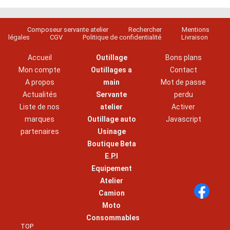
Composeur servante atelier
Rechercher
Mentions
légales
CGV
Politique de confidentialité
Livraison
Accueil
Outillage
Bons plans
Mon compte
Outillages a
Contact
A propos
main
Mot de passe
Actualités
Servante
perdu
Liste de nos
atelier
Activer
marques
Outillage auto
Javascript
partenaires
Usinage
Boutique Beta
E.P.I
Equipement
Atelier
Camion
Moto
Consommables
TOP