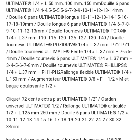
ULTIMATE® 1/4 ». L.50 mm, 100 mm, 150 mmDouille 6 pans
ULTIMATE® 1/4.4-4.5-5-5.5-6-7-8-9-10-11-12-13-14mm
/ Douille 6 pans ULTIMATE® longue 10-11-12-13-14-15-16-
17-18-19mm / Douille longue 6 pans ULTIMATE® 1/4. 6-7-8-
9-10-11-12-13mm / Douille tournevis ULTIMATE® TORX®
1/4 ». L.37 mm T10-T15-T20-T25-T27-T30-T40 / Douille
tournevis ULTIMATE® POZIDRIV® 1/4 ». L.37 mm -PZ2-PZ1
/ Douille tournevis ULTIMATE® Fente 1/4 ». L.37 mm – 7-5.5-
4mm / Douille tournevis 6 pans ULTIMATE® 1/4 ». L.37 mm –
3-4-5-6-7-8mm / Douille tournevis ULTIMATE® PHILLIPS®
1/4 ». L.37 mm – PH1-PH2Rallonge flexible ULTIMATE® 1/4 ».
L.150 mm / Augmentateur ULTIMATE® 3/8 » F – 1/2 » M et
bague coulissante 1/2 »
Cliquet 72 dents extra plat ULTIMATE® 1/2″ / Cardan
universel ULTIMATE® 1/2 / Rallonge ULTIMATE® articulée
1/2 ». L.125 mm 250 mm / Douille 6 pans ULTIMATE® 1/2 ».
10-11-12-13-14-15-16-17-18-19-20-21-22-24-27-30-32-
34mm
Embout de vissage 6 pans / Embout de vissage TORX®