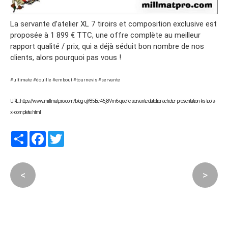
La servante d’atelier XL 7 tiroirs et composition exclusive est
proposée à 1 899 € TTC, une offre complète au meilleur
rapport qualité / prix, qui a déjà séduit bon nombre de nos
clients, alors pourquoi pas vous !
#ultimate #douille #embout #tournevis #servante
URL : https://www.millmatpro.com/blog-ujY85EcI45j8Vm6-quelle-servante-datelier-acheter-presentation-ks-tools-
xl-complete.html
Partager
Facebook
Twitter
<
>