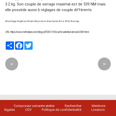
3.2 kg. Son couple de serrage maximal est de 539 NM mais
elle possède aussi 6 réglages de couple différents.
#outillage #spécial #noel #tournevis #servante #cric #clé #rampe
URL : https://www.millmatpro.com/blog-p2PQS1C14Dzuc9x-selection-de-noel-2009.html
Partager
Facebook
Twitter
<
>
Composeur servante atelier
Rechercher
Mentions
légales
CGV
Politique de confidentialité
Livraison