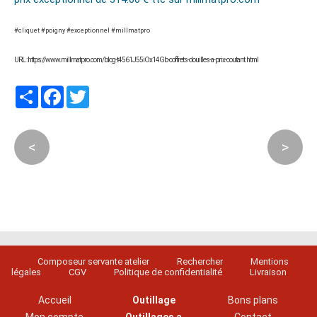
#cliquet #poigny #exceptionnel #millmatpro
URL : https://www.millmatpro.com/blog-t4561J55iOx14Gb-coffrets-douilles-a-prix-coutant.html
Partager
Facebook
Twitter
<
>
Composeur servante atelier
Rechercher
Mentions
légales
CGV
Politique de confidentialité
Livraison
Accueil
Outillage
Bons plans