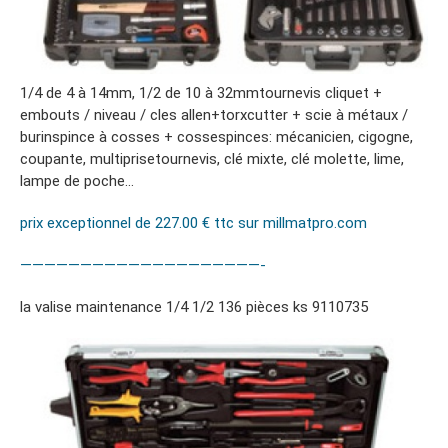
1/4 de 4 à 14mm, 1/2 de 10 à 32mmtournevis cliquet +
embouts / niveau / cles allen+torxcutter + scie à métaux /
burinspince à cosses + cossespinces: mécanicien, cigogne,
coupante, multiprisetournevis, clé mixte, clé molette, lime,
lampe de poche…
prix exceptionnel de 227.00 € ttc sur millmatpro.com
————————————————————-
la valise maintenance 1/4 1/2 136 pièces ks 9110735