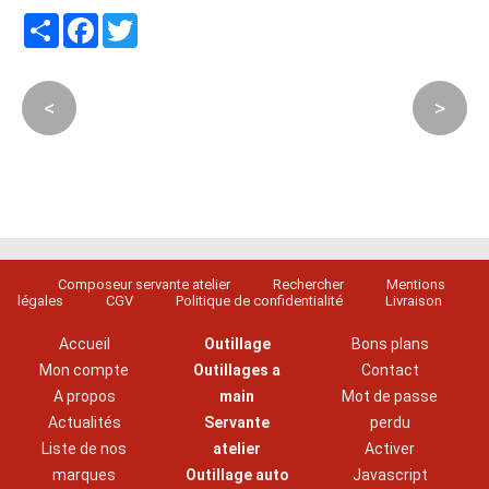
Partager
Facebook
Twitter
<
>
Composeur servante atelier
Rechercher
Mentions
légales
CGV
Politique de confidentialité
Livraison
Accueil
Outillage
Bons plans
Mon compte
Outillages a
Contact
A propos
main
Mot de passe
Actualités
Servante
perdu
Liste de nos
atelier
Activer
marques
Outillage auto
Javascript