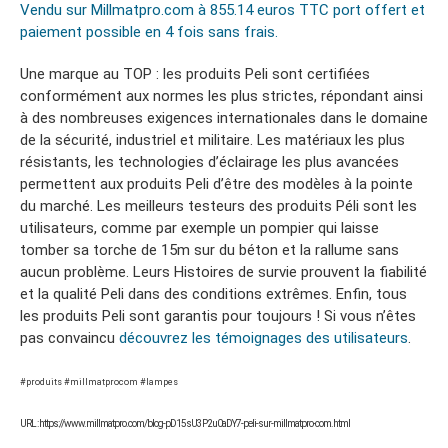
Vendu sur Millmatpro.com à 855.14 euros TTC port offert et
paiement possible en 4 fois sans frais.
Une marque au TOP : les produits Peli sont certifiées
conformément aux normes les plus strictes, répondant ainsi
à des nombreuses exigences internationales dans le domaine
de la sécurité, industriel et militaire. Les matériaux les plus
résistants, les technologies d’éclairage les plus avancées
permettent aux produits Peli d’être des modèles à la pointe
du marché. Les meilleurs testeurs des produits Péli sont les
utilisateurs, comme par exemple un pompier qui laisse
tomber sa torche de 15m sur du béton et la rallume sans
aucun problème. Leurs Histoires de survie prouvent la fiabilité
et la qualité Peli dans des conditions extrêmes. Enfin, tous
les produits Peli sont garantis pour toujours ! Si vous n’êtes
pas convaincu
découvrez les témoignages des utilisateurs
.
#produits #millmatprocom #lampes
URL : https://www.millmatpro.com/blog-pD15sU3P2u0aDY7-peli-sur-millmatpro-com.html