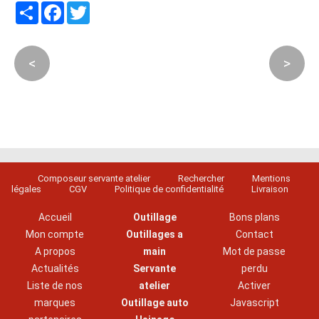
Partager
Facebook
Twitter
<
>
Composeur servante atelier
Rechercher
Mentions
légales
CGV
Politique de confidentialité
Livraison
Accueil
Outillage
Bons plans
Mon compte
Outillages a
Contact
A propos
main
Mot de passe
Actualités
Servante
perdu
Liste de nos
atelier
Activer
marques
Outillage auto
Javascript