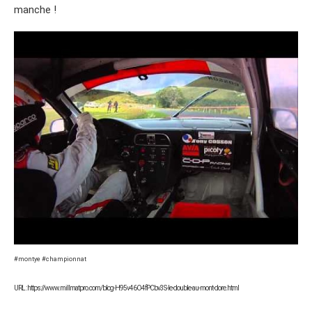
manche !
#montye #championnat
URL : https://www.millmatpro.com/blog-H95v46O4fPCbv3S-le-double-au-mont-dore.html