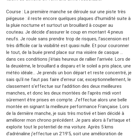
Course : La première manche se déroule sur une piste très
piégeuse : il reste encore quelques plaques d’humidité suite à
la pluie nocturne et surtout un brouillard à couper au
couteau. Je décide d’assurer le coup en montant 4 pneus
neufs. Je roule sans prendre trop de risques, l’ascension est
très difficile car la visibilité est quasi nulle. Et pour couronner
le tout, de la buée prend place sur ma visière de casque …
dans ces conditions j’étais heureux de rallier l’arrivée. Lors de
la deuxième, le brouillard a disparu et le soleil a pris place, une
météo idéale… Je prends un bon départ et reste concentré, je
sais qu’il ne faut pas faire d’erreur car, exceptionnellement, le
classement s’effectue sur l’addition des deux meilleures
manches, et donc les deux montées de l’après midi vont
sûrement être prises en compte. J’effectue alors une belle
montée en signant la meilleure performance Française. Lors
de la dernière manche, je suis très motivé et bien décidé à
améliorer mon chrono précédent. Je pars alors à l’attaque et
exploite tout le potentiel de ma voiture. Après 5 kms
d’adrénaline j’effectue un 2’19’5, soit une amélioration de