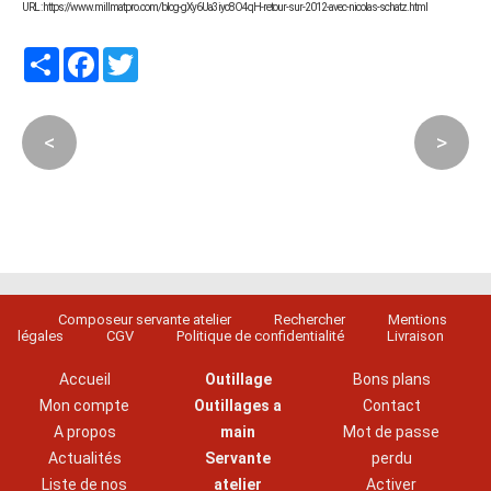
URL : https://www.millmatpro.com/blog-gXy6Ua3iyc8O4qH-retour-sur-2012-avec-nicolas-schatz.html
Partager
Facebook
Twitter
<
>
Composeur servante atelier
Rechercher
Mentions
légales
CGV
Politique de confidentialité
Livraison
Accueil
Outillage
Bons plans
Mon compte
Outillages a
Contact
A propos
main
Mot de passe
Actualités
Servante
perdu
Liste de nos
atelier
Activer