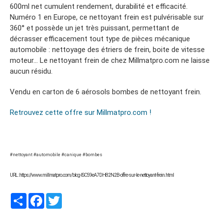
600ml net cumulent rendement, durabilité et efficacité.
Numéro 1 en Europe, ce nettoyant frein est pulvérisable sur
360° et possède un jet très puissant, permettant de
décrasser efficacement tout type de pièces mécanique
automobile : nettoyage des étriers de frein, boite de vitesse
moteur… Le nettoyant frein de chez Millmatpro.com ne laisse
aucun résidu.
Vendu en carton de 6 aérosols bombes de nettoyant frein.
Retrouvez cette offre sur Millmatpro.com !
#nettoyant #automobile #canique #bombes
URL : https://www.millmatpro.com/blog-ISC59eA7DH82N2B-offre-sur-le-nettoyant-frein.html
Partager
Facebook
Twitter