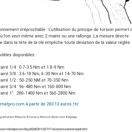
nnement irréprochable : L’utilisation du principe de torsion permet d
 où l’on veut même avec 2 mains ou une rallonge. La mesure directe
e dans la tête de la clé empêche toute déviation de la valeur réglée.
dèles disponibles :
carré 1/4 : 0.7-3.5 Nm et 1.8-9 Nm
carré 3/8 : 3.6-18 Nm, 6-30 Nm et 14-70 Nm
carré 1/2 : 50-250 NM et 70-350 Nm
carré 3/4 : 96-480 Nm et 160-800 Nm
carré 1″ : 280-1400 Nm et 560-2800 Nm
llmatpro.com à partir de 283.13 euros ttc
#graduation #daoune #nmcarry #lecture #precision #reglage
://www.millmatpro.com/blog-eKDe8Ql91U657H7-ceo-dynamo-a-lecture-rapide.html