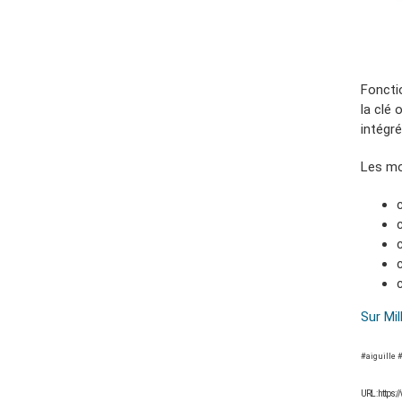
Fonctio
la clé
intégré
Les mo
Sur Mi
#aiguille 
URL : https