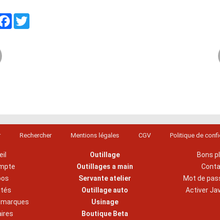
artager
Facebook
Twitter
r
Rechercher
Mentions légales
CGV
Politique de confi
il
Outillage
Bons p
mpte
Outillages a main
Cont
pos
Servante atelier
Mot de pas
ités
Outillage auto
Activer Ja
s marques
Usinage
aires
Boutique Beta