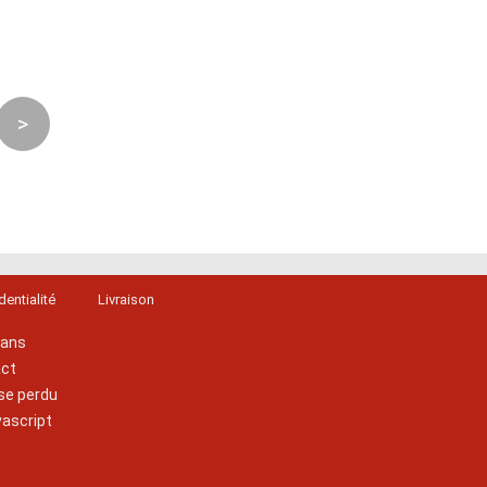
>
dentialité
Livraison
lans
act
se perdu
vascript