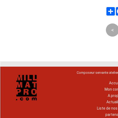
P
<
Composeur servante atelie
Accue
Mon co
A pro
Actual
Liste de no
parten