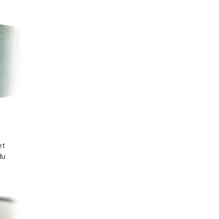
et
du