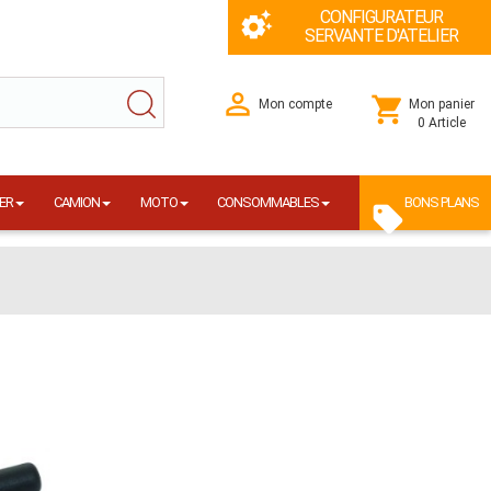
CONFIGURATEUR
SERVANTE D'ATELIER
Mon compte
Mon panier
0 Article
ER
CAMION
MOTO
CONSOMMABLES
BONS PLANS