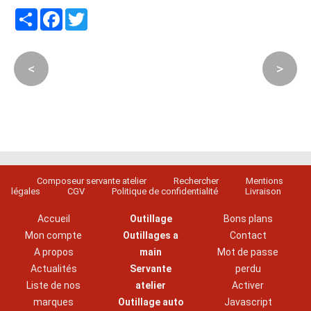
Partager
Facebook
Twitter
<
>
Composeur servante atelier
Rechercher
Mentions
légales
CGV
Politique de confidentialité
Livraison
Accueil
Outillage
Bons plans
Mon compte
Outillages a
Contact
A propos
main
Mot de passe
Actualités
Servante
perdu
Liste de nos
atelier
Activer
marques
Outillage auto
Javascript