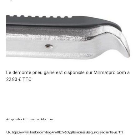
Le démonte pneu gainé est disponible sur Millmatpro.com à
22.80 € TTC.
#disponible #millmatpro #douilles
URL : https://www.millmatpro.com/blog-Xvfw8Tzi5RkOygT-les-nouveautes-qui-vous-facilitent-la-vie.html