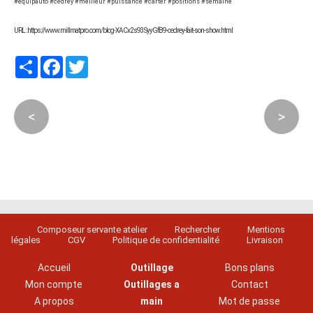
#equipauto #cedrey #meilleur #puissance #carter #positions #semaine
URL : https://www.millmatpro.com/blog-XACx2s93SyyGfB9-cedrey-fait-son-show.html
Partager
Facebook
Twitter
<
>
Composeur servante atelier
Rechercher
Mentions
légales
CGV
Politique de confidentialité
Livraison
Accueil
Outillage
Bons plans
Mon compte
Outillages a
Contact
A propos
main
Mot de passe