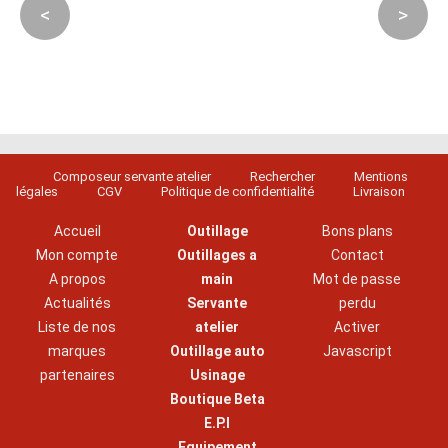
<
>
Composeur servante atelier
Rechercher
Mentions
légales
CGV
Politique de confidentialité
Livraison
Accueil
Outillage
Bons plans
Mon compte
Outillages a
Contact
A propos
main
Mot de passe
Actualités
Servante
perdu
Liste de nos
atelier
Activer
marques
Outillage auto
Javascript
partenaires
Usinage
Boutique Beta
E.P.I
Equipement