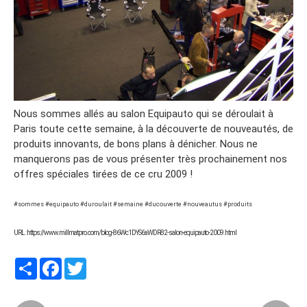
Nous sommes allés au salon Equipauto qui se déroulait à
Paris toute cette semaine, à la découverte de nouveautés, de
produits innovants, de bons plans à dénicher. Nous ne
manquerons pas de vous présenter très prochainement nos
offres spéciales tirées de ce cru 2009 !
#sommes #equipauto #duroulait #semaine #ducouverte #nouveautus #produits
URL : https://www.millmatpro.com/blog-86Wc1DYS6aWDR82-salon-equipauto-2009.html
Partager
Facebook
Twitter