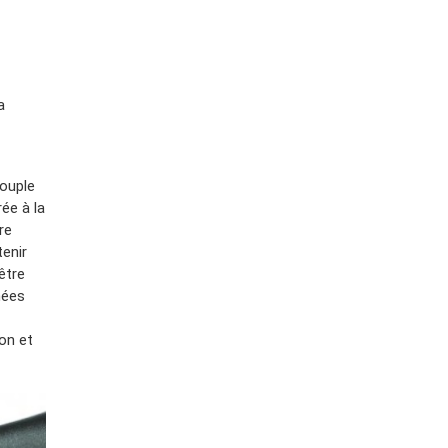
a
couple
rée à la
re
tenir
être
nées
on et