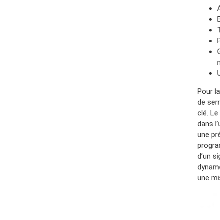
Pour l
de serr
clé. Le
dans l’
une pré
progra
d’un s
dynamo
une mi