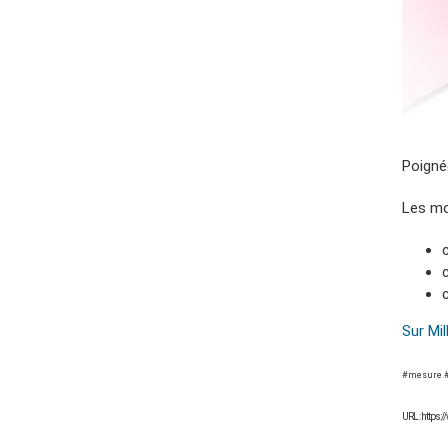
Poigné
Les mo
Sur Mi
#mesure #
URL : https