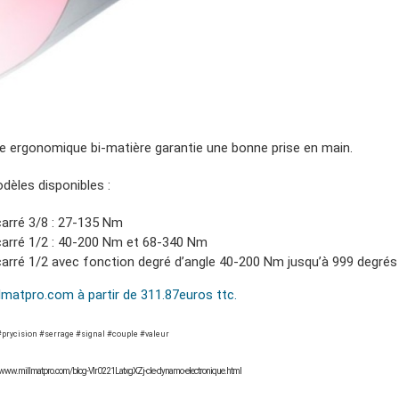
e ergonomique bi-matière garantie une bonne prise en main.
dèles disponibles :
carré 3/8 : 27-135 Nm
carré 1/2 : 40-200 Nm et 68-340 Nm
carré 1/2 avec fonction degré d’angle 40-200 Nm jusqu’à 999 degrés
llmatpro.com à partir de 311.87euros ttc.
prycision #serrage #signal #couple #valeur
://www.millmatpro.com/blog-Vlr0221LatxgXZj-cle-dynamo-electronique.html