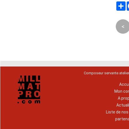
P
<
Composeur servante atelie
Accue
Mon co
A pro
Actual
Liste de no
parten