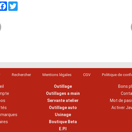
artager
Facebook
Twitter
r
Rechercher
Mentions légales
CGV
Politique de confi
il
Outillage
Bons p
mpte
Outillages a main
Cont
pos
Servante atelier
Mot de pas
ités
Outillage auto
Activer Ja
s marques
Usinage
aires
Boutique Beta
E.P.I