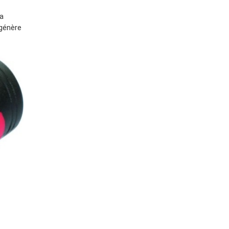
la
 génère