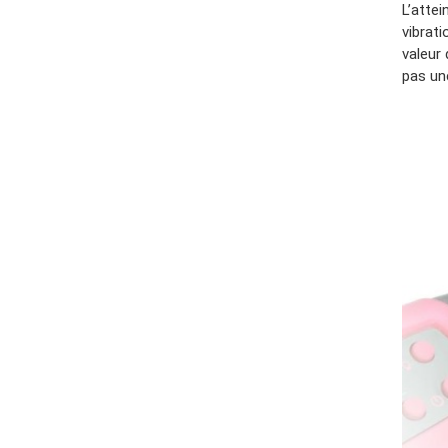
L’attei
vibrati
valeur 
pas un