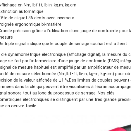
Affichage en Nm, lbf.ft, lb.in, kg.m, kg.cm
Extinction automatique
Tête de cliquet 36 dents avec inverseur
Poignée ergonomique bi-matière
Grande précision grâce à l’utilisation d’une jauge de contrainte pour l
mesure
Un triple signal indique que le couple de serrage souhait est atteint
a clé dynamométrique électronique (affichage digital), la mesure du 
age se fait par l’intermédiaire d’une jauge de contrainte (DMS) intég
 signal de mesure habituel est amplifié par un amplificateur de mesu
unité de mesure sélectionnée (Nm,lbf•ft, lb•in, kg•m, kg•cm) pour ob
cision de la valeur affichée de ±1 %.Des limites de couples peuvent 
mmées dans la clé qui peuvent être visualisées à l’écran accompag
ignal sonore tout au long du processus de serrage. Nos clés
métriques électroniques se distinguent par une très grande précisi
se en oeuvre facile.