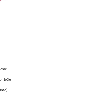
norme
ontrôlé
inte)