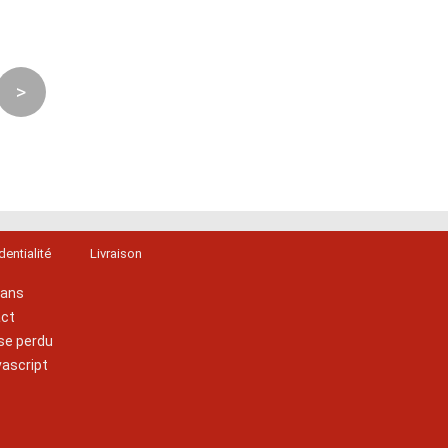
>
dentialité
Livraison
lans
act
se perdu
vascript