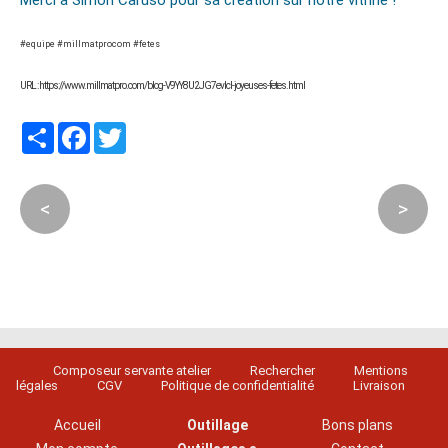
Merci à Simon Caruso pour sa création sur notre vitrine !
#equipe #millmatprocom #fetes
URL : https://www.millmatpro.com/blog-V9YY8U2JG7evlcl-joyeuses-fetes.html
Partager
Facebook
Twitter
<
>
Composeur servante atelier
Rechercher
Mentions
légales
CGV
Politique de confidentialité
Livraison
Accueil
Outillage
Bons plans