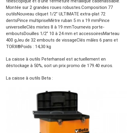
télescopique et d’une fermeture métallique cadenassable.
Montée sur 2 grandes roues robustes.Composition 77
outilsNouveau cliquet 1/2’’ ULTIMATE extra-plat 72
dentsPince multipriseMètre ruban 5 m x 19 mmPince
universelleClés mixtes 8 à 19 mmTournevis porte-
emboutsDouilles 1/2’’ 10 à 24 mm et accessoiresMarteau
400 gJeu de 32 embouts de vissageClés mâles 6 pans et
TORX®Poids : 14,30 kg
La caisse à outils Peterhansel est actuellement en
déstockage à 50%, soit un prix promo de 179.40 euros.
La caisse à outils Beta :