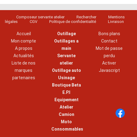
Composeur servante atelier
Rechercher
Mentions
légales
CGV
Politique de confidentialité
Livraison
Accueil
Outillage
Bons plans
Mon compte
Outillages a
Contact
A propos
main
Mot de passe
Actualités
Servante
perdu
Liste de nos
atelier
Activer
marques
Outillage auto
Javascript
partenaires
Usinage
Boutique Beta
E.P.I
Equipement
Atelier
Camion
Moto
Consommables