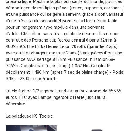
pneumatique. Machine la plus puissante du monde, pour des
démontages de multiples pièces (roues, supports, cardans…)
et une puissance qui se gère aisément, grâce à son variateur
d’une très grande sensibilitéLivrée en coffret démontable
pour un rangement type module dans une servante
d’atelierClé a choc sans fils capable de déserrer les écrous
centraux des Porsche cup (ecrou central 6 pans 32mm à
400Nm)Coffret 2 batteries Li-ion 20volts (garantie 2 ans)
avec outil et chargeur garantie 2 ans (3 ans pièces)Pour une
puissance MAX serrage 813Nm Puissance utilisation:68-
746Nm Couple maxi (desserrage) 1 057 Nm Couple de
décollement 1 486 Nm (après 7 sec de pleine charge) - Poids:
3.1kg - 2300 coups/minute
La clé à choc 1/2 ingersoll rand est au prix promo de 555.55
euros TTC avec Lampe ingersoll offerte jusqu’au 31
décembre !
La baladeuse KS Tools :