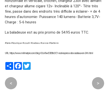
horizontale et verticale, crochet, chargeur 230v avec aimant
et chargeur allume cigare 12v- Inclinable à 120°- Tête très
fine, passe dans des endroits très difficile a éclairer- + de 4
heures d’autonomie- Puissance 140 lumens- Batterie 3,7V-
Charge : 5-6 heures
La baladeuse est au prix promo de 54.95 euros TTC.
#beta #boutique #coudil #cadeau #caisse #batteire
URL : https://www.millmatpro.com/blog-V2uV6wE0Et8c3E1-noel-express-des-cadeaux-en-24h.html
Partager
Facebook
Twitter
<
>