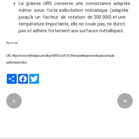
La graisse URS conserve une consistance adaptée
même sous forte sollicitation mécanique (adaptée
jusqu’à un facteur de rotation de 300 000) et une
température importante, elle ne coule pas, ne durcit
pas et adhère fortement aux surfaces métalliques.
#graisse
URL : https://www.millmatpro.com/blog-40WrTzzInF7AONe-nouvelle-gamme-de-graisse-haute-
performance.html
Partager
Facebook
Twitter
<
>