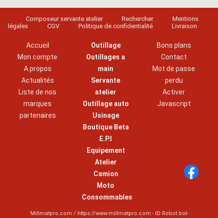
Composeur servante atelier
Rechercher
Mentions
légales
CGV
Politique de confidentialité
Livraison
Accueil
Outillage
Bons plans
Mon compte
Outillages a
Contact
A propos
main
Mot de passe
Actualités
Servante
perdu
Liste de nos
atelier
Activer
marques
Outillage auto
Javascript
partenaires
Usinage
Boutique Beta
E.P.I
Equipement
Atelier
Camion
Moto
Consommables
Millmatpro.com / https://www.millmatpro.com - ID
Robot bot-