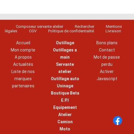
Composeur servante atelier
Rechercher
Mentions
légales
CGV
Politique de confidentialité
Livraison
Accueil
Outillage
Bons plans
Mon compte
Outillages a
Contact
A propos
main
Mot de passe
Actualités
Servante
perdu
Liste de nos
atelier
Activer
marques
Outillage auto
Javascript
partenaires
Usinage
Boutique Beta
E.P.I
Equipement
Atelier
Camion
Moto