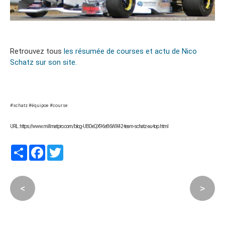
Retrouvez tous
les résumée de courses et actu de Nico
Schatz sur son site.
#schatz #équipoe #course
URL : https://www.millmatpro.com/blog-UBDeQX96e86WX42-team-schatz-au-top.html
Partager
Facebook
Twitter
<
>