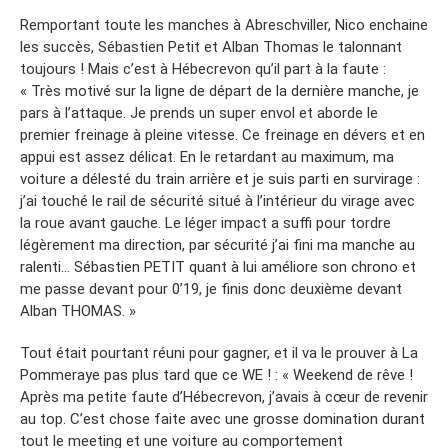
Remportant toute les manches à Abreschviller, Nico enchaine
les succès, Sébastien Petit et Alban Thomas le talonnant
toujours ! Mais c’est à Hébecrevon qu’il part à la faute :
« Très motivé sur la ligne de départ de la dernière manche, je
pars à l’attaque. Je prends un super envol et aborde le
premier freinage à pleine vitesse. Ce freinage en dévers et en
appui est assez délicat. En le retardant au maximum, ma
voiture a délesté du train arrière et je suis parti en survirage :
j’ai touché le rail de sécurité situé à l’intérieur du virage avec
la roue avant gauche. Le léger impact a suffi pour tordre
légèrement ma direction, par sécurité j’ai fini ma manche au
ralenti… Sébastien PETIT quant à lui améliore son chrono et
me passe devant pour 0’19, je finis donc deuxième devant
Alban THOMAS. »
Tout était pourtant réuni pour gagner, et il va le prouver à La
Pommeraye pas plus tard que ce WE ! : « Weekend de rêve !
Après ma petite faute d’Hébecrevon, j’avais à cœur de revenir
au top. C’est chose faite avec une grosse domination durant
tout le meeting et une voiture au comportement