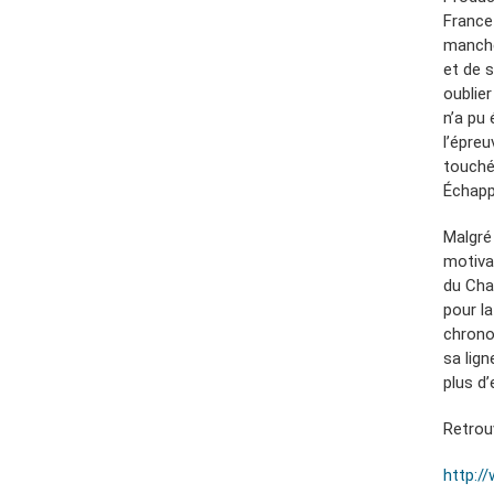
France
manche
et de 
oublie
n’a pu 
l’épre
touché
Échapp
Malgré
motiva
du Cha
pour l
chrono
sa lign
plus d
Retrou
http:/