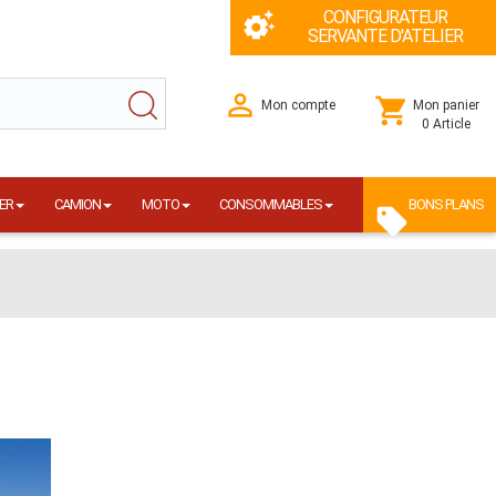
CONFIGURATEUR
SERVANTE D'ATELIER
Mon compte
Mon panier
0 Article
ER
CAMION
MOTO
CONSOMMABLES
BONS PLANS