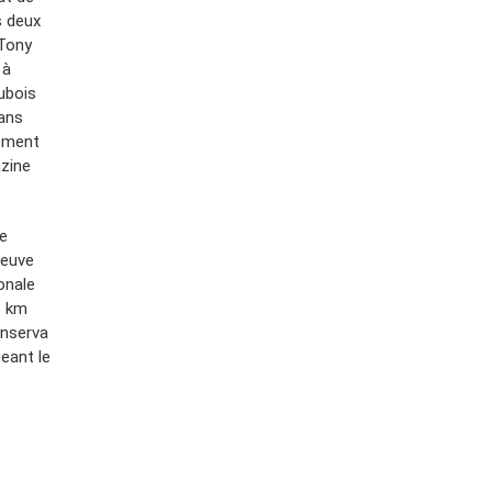
s deux
 Tony
 à
Dubois
dans
sement
azine
e
reuve
onale
8 km
onserva
geant le