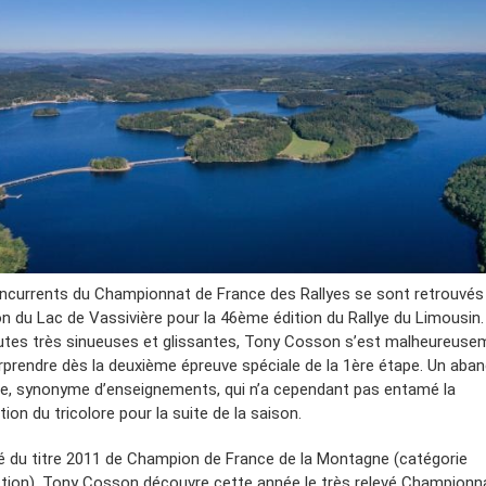
ncurrents du Championnat de France des Rallyes se sont retrouvés
on du Lac de Vassivière pour la 46ème édition du Rallye du Limousin.
utes très sinueuses et glissantes, Tony Cosson s’est malheureuse
urprendre dès la deuxième épreuve spéciale de la 1ère étape. Un aba
e, synonyme d’enseignements, qui n’a cependant pas entamé la
ion du tricolore pour la suite de la saison.
é du titre 2011 de Champion de France de la Montagne (catégorie
tion), Tony Cosson découvre cette année le très relevé Championn