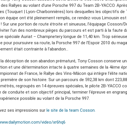
 des Rallyes au volant d’une Porsche 997 du Team 2B-YACCO. Aprè
s (Touquet | Lyon-Charbonnières) lors desquelles les objectifs de
son équipe ont été pleinement remplis, ce rendez-vous Limousin est
r ! Sur une portion de route étroite et sinueuse, l’équipage Cosson/
éviter l’un des nombreux pièges du parcours et est parti à la faute 
uve spéciale Auriat – Champnetery longue de 11,40 km. Trop sérieu
e pour poursuivre sa route, la Porsche 997 de l’Espoir 2010 du mag
ement était contrainte à l’abandon…
 la déception de son abandon prématuré, Tony Cosson conserve un
tion et une détermination intacte à quatre semaines de la 4ème ép
mpionnat de France, le Rallye des Vins-Mâcon qui intègre l’élite nati
a première de son histoire. Sur un parcours de 592,38 km dont 223,8
métrés, regroupés en 14 épreuves spéciales, le pilote 2B-YACCO c
e de conduite et son objectif principal, terminer l’épreuve en engran
’expérience possible au volant de la Porsche 997.
vez ses impressions sur
le site de la team Cosson.
/www.dailymotion.com/video/xr6hq6