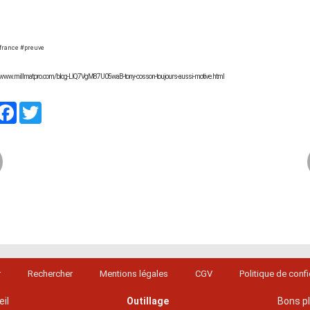
france #preuve
://www.millmatpro.com/blog-LIQ7VgM87U05waB-tony-cosson-toujours-aussi-motive.html
artager
Facebook
Twitter
r
Rechercher
Mentions légales
CGV
Politique de confi
il
Outillage
Bons p