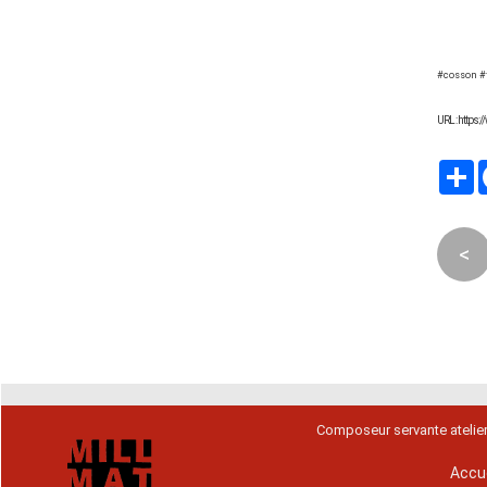
#cosson #
URL : https
P
<
Composeur servante atelie
Accue