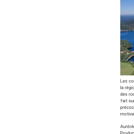
Les co
la régi
des ro
fait s
précoc
motivat
Auréol
Produc