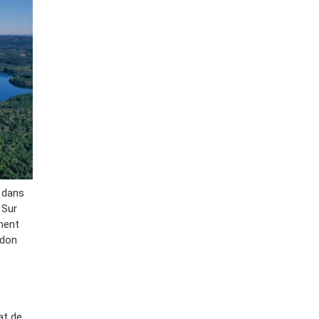
 dans
 Sur
ment
ndon
at de