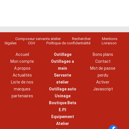
Composeur servante atelier
Rechercher
Mentions
légales
CGV
Politique de confidentialité
Livraison
Accueil
Outillage
Bons plans
Mon compte
Outillages a
Contact
A propos
main
Mot de passe
Actualités
Servante
perdu
Liste de nos
atelier
Activer
marques
Outillage auto
Javascript
partenaires
Usinage
Boutique Beta
E.P.I
Equipement
Atelier