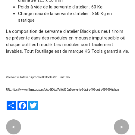
diamètre 125 x 50 mm
Poids à vide de la servante d’atelier : 60 Kg
Charge maxi de la servante d’atelier : 850 Kg en
statique
La composition de servante d’atelier Black plus neuf tiroirs
se présente dans des modules en mousse imputrescible où
chaque outil est moulé. Les modules sont facilement
lavables. Tout l’outillage est de marque KS Tools garanti à vie.
#servante #atelier #promo #kstools #millmatpro
URL : https://www.millmatpro.com/blog-SKWcc7si6c330qE-servante-9-tiroirs-199-outils-999-99-ttc.html
Partager
Facebook
Twitter
<
>