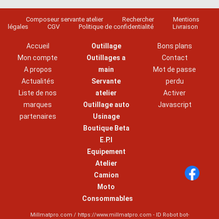
Composeur servante atelier
Rechercher
Mentions
légales
CGV
Politique de confidentialité
Livraison
Accueil
Outillage
Bons plans
Mon compte
Outillages a
Contact
A propos
main
Mot de passe
Actualités
Servante
perdu
Liste de nos
atelier
Activer
marques
Outillage auto
Javascript
partenaires
Usinage
Boutique Beta
E.P.I
Equipement
Atelier
Camion
Moto
Consommables
Millmatpro.com / https://www.millmatpro.com - ID
Robot bot-