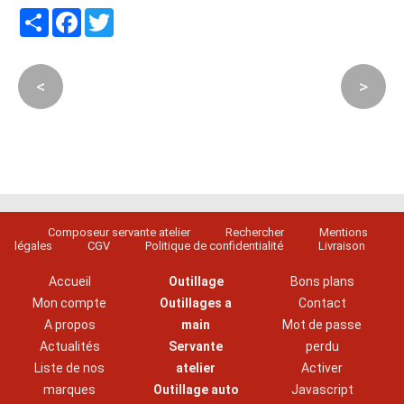
Partager
Facebook
Twitter
<
>
Composeur servante atelier
Rechercher
Mentions
légales
CGV
Politique de confidentialité
Livraison
Accueil
Outillage
Bons plans
Mon compte
Outillages a
Contact
A propos
main
Mot de passe
Actualités
Servante
perdu
Liste de nos
atelier
Activer
marques
Outillage auto
Javascript