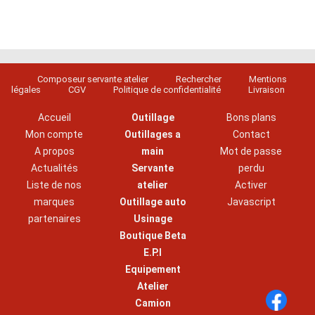
Composeur servante atelier
Rechercher
Mentions
légales
CGV
Politique de confidentialité
Livraison
Accueil
Outillage
Bons plans
Mon compte
Outillages a
Contact
A propos
main
Mot de passe
Actualités
Servante
perdu
Liste de nos
atelier
Activer
marques
Outillage auto
Javascript
partenaires
Usinage
Boutique Beta
E.P.I
Equipement
Atelier
Camion