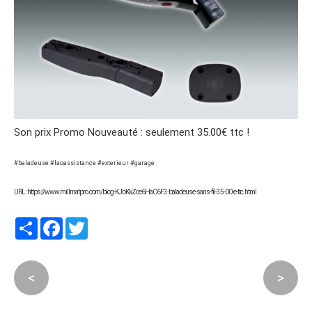
Son prix Promo Nouveauté : seulement 35.00€ ttc !
#baladeuse #laoassistance #exterieur #garage
URL : https://www.millmatpro.com/blog-KJbKkZce6HaC6F3-baladeuse-sans-fil-35-00-e-ttc.html
Partager
Facebook
Twitter
<
>