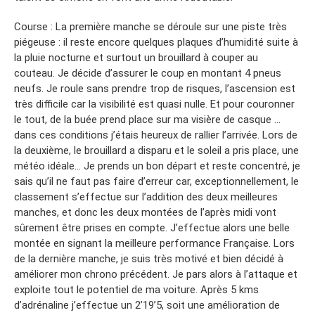
Course : La première manche se déroule sur une piste très
piégeuse : il reste encore quelques plaques d’humidité suite à
la pluie nocturne et surtout un brouillard à couper au
couteau. Je décide d’assurer le coup en montant 4 pneus
neufs. Je roule sans prendre trop de risques, l’ascension est
très difficile car la visibilité est quasi nulle. Et pour couronner
le tout, de la buée prend place sur ma visière de casque …
dans ces conditions j’étais heureux de rallier l’arrivée. Lors de
la deuxième, le brouillard a disparu et le soleil a pris place, une
météo idéale… Je prends un bon départ et reste concentré, je
sais qu’il ne faut pas faire d’erreur car, exceptionnellement, le
classement s’effectue sur l’addition des deux meilleures
manches, et donc les deux montées de l’après midi vont
sûrement être prises en compte. J’effectue alors une belle
montée en signant la meilleure performance Française. Lors
de la dernière manche, je suis très motivé et bien décidé à
améliorer mon chrono précédent. Je pars alors à l’attaque et
exploite tout le potentiel de ma voiture. Après 5 kms
d’adrénaline j’effectue un 2’19’5, soit une amélioration de