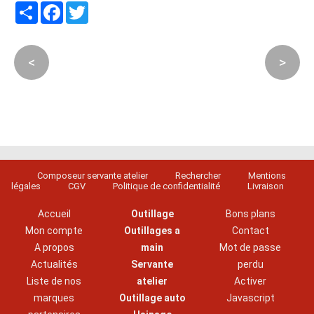
Partager
Facebook
Twitter
<
>
Composeur servante atelier
Rechercher
Mentions
légales
CGV
Politique de confidentialité
Livraison
Accueil
Outillage
Bons plans
Mon compte
Outillages a
Contact
A propos
main
Mot de passe
Actualités
Servante
perdu
Liste de nos
atelier
Activer
marques
Outillage auto
Javascript