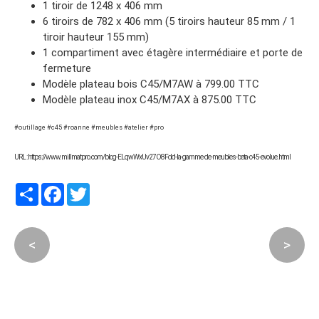
1 tiroir de 1248 x 406 mm
6 tiroirs de 782 x 406 mm (5 tiroirs hauteur 85 mm / 1
tiroir hauteur 155 mm)
1 compartiment avec étagère intermédiaire et porte de
fermeture
Modèle plateau bois C45/M7AW à 799.00 TTC
Modèle plateau inox C45/M7AX à 875.00 TTC
#outillage #c45 #roanne #meubles #atelier #pro
URL : https://www.millmatpro.com/blog-ELqwWxUv27O8Fdd-la-gamme-de-meubles-beta-c45-evolue.html
Partager
Facebook
Twitter
<
>