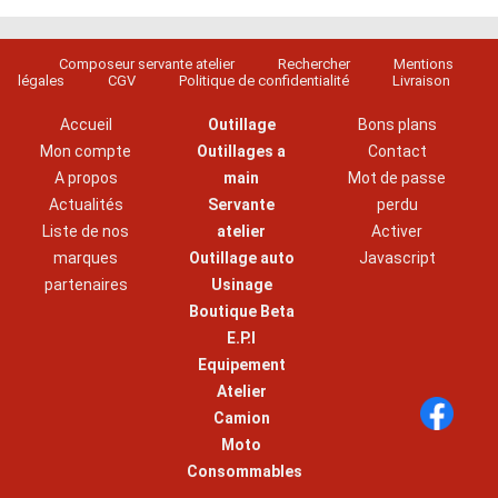
Composeur servante atelier
Rechercher
Mentions
légales
CGV
Politique de confidentialité
Livraison
Accueil
Outillage
Bons plans
Mon compte
Outillages a
Contact
A propos
main
Mot de passe
Actualités
Servante
perdu
Liste de nos
atelier
Activer
marques
Outillage auto
Javascript
partenaires
Usinage
Boutique Beta
E.P.I
Equipement
Atelier
Camion
Moto
Consommables