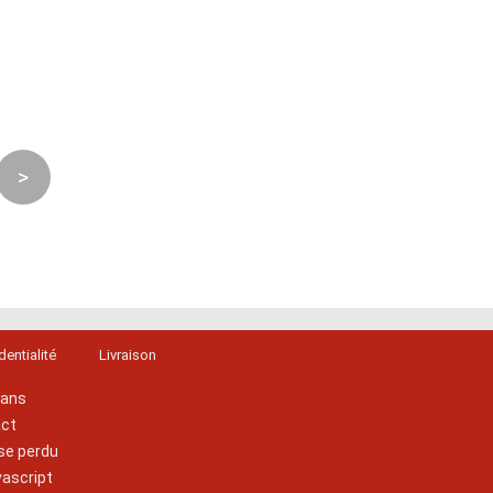
>
dentialité
Livraison
lans
act
se perdu
vascript