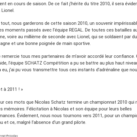
nt en cours de saison. De ce fait j’hérite du titre 2010, il sera évid
 Lionel.
 tout, nous garderons de cette saison 2010, un souvenir impérissab
es moments passés avec l’équipe REGAL. De toutes ces batailles a
me, voire au millième de seconde avec Lionel, qui se soldaient par du
gne et une bonne poignée de main sportive.
je remercie tous mes partenaires de m’avoir accordé leur confiance.
 aide, l’équipe SCHATZ Compétition a pu se battre au plus haut niveau
à eu, j’ai pu vous transmettre tous ces instants d’adrénaline que no
t à 2011 ! »
sur ces mots que Nicolas Schatz termine un championnat 2010 qui 
s mémoires. Félicitation à Nicolas et son équipe pour leurs belles
mances. Évidement, nous nous tournons vers 2011, pour un champi
 et ce, malgré l’absence d’un grand pilote.
nat #nicolas