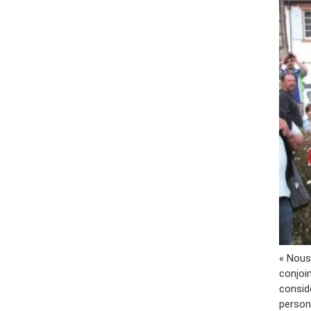
« Nous
conjoi
consid
personn