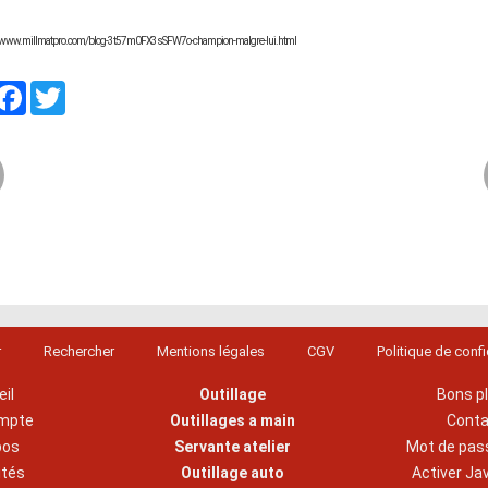
://www.millmatpro.com/blog-3t57m0FX3sSFW7o-champion-malgre-lui.html
artager
Facebook
Twitter
r
Rechercher
Mentions légales
CGV
Politique de confi
il
Outillage
Bons p
mpte
Outillages a main
Cont
pos
Servante atelier
Mot de pas
ités
Outillage auto
Activer Ja