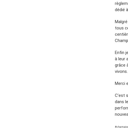
règleme
dédié à
Malgré
tous c
centiè
Champa
Enfin 
à leur
grâce 
vivons.
Merci e
C’est 
dans le
perfor
nouveau
#champion