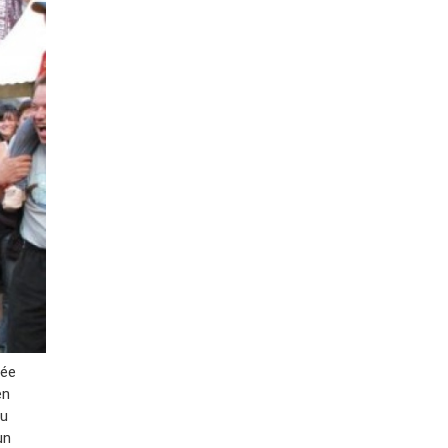
née
en
du
un