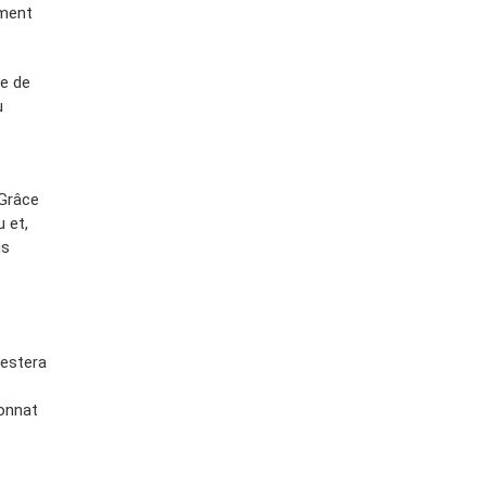
ement
le de
u
 Grâce
 et,
us
restera
onnat