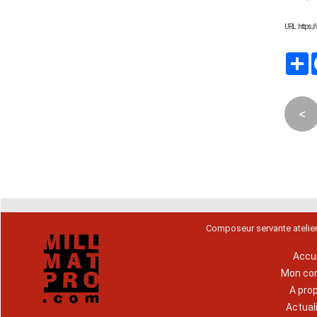
URL : https
P
<
Composeur servante atelie
Accue
Mon co
A pro
Actual