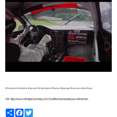
#limonest #victoire #saison #champion #france #equipe #courses #anthony
URL : https://www.millmatpro.com/blog-CAG1j5u6f9er22a-le-double-pour-millmat.html
Partager
Facebook
Twitter