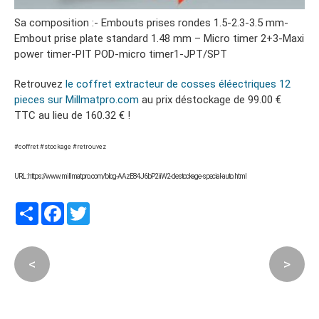
Sa composition :- Embouts prises rondes 1.5-2.3-3.5 mm-
Embout prise plate standard 1.48 mm – Micro timer 2+3-Maxi
power timer-PIT POD-micro timer1-JPT/SPT
Retrouvez
le coffret extracteur de cosses éléectriques 12
pieces sur Millmatpro.com
au prix déstockage de 99.00 €
TTC au lieu de 160.32 € !
#coffret #stockage #retrouvez
URL : https://www.millmatpro.com/blog-AAzE84J6bP2iiW2-destockage-special-auto.html
Partager
Facebook
Twitter
<
>