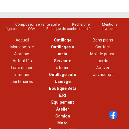
Composeur servante atelier
Rechercher
Mentions
légales
CGV
Politique de confidentialité
Livraison
Accueil
Outillage
Bons plans
Mon compte
Outillages a
Contact
A propos
main
Mot de passe
Actualités
Servante
perdu
Liste de nos
atelier
Activer
marques
Outillage auto
Javascript
partenaires
Usinage
Boutique Beta
E.P.I
Equipement
Atelier
Camion
Moto