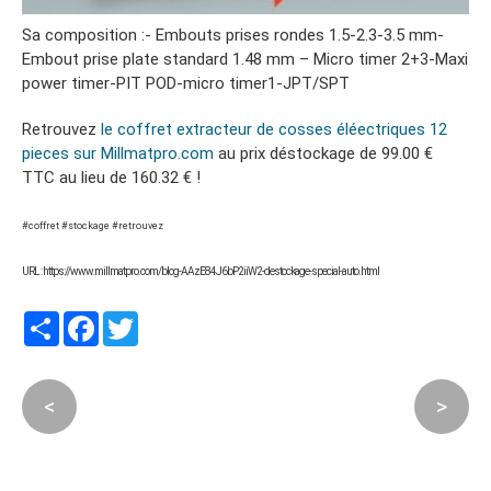
Sa composition :- Embouts prises rondes 1.5-2.3-3.5 mm-
Embout prise plate standard 1.48 mm – Micro timer 2+3-Maxi
power timer-PIT POD-micro timer1-JPT/SPT
Retrouvez
le coffret extracteur de cosses éléectriques 12
pieces sur Millmatpro.com
au prix déstockage de 99.00 €
TTC au lieu de 160.32 € !
#coffret #stockage #retrouvez
URL : https://www.millmatpro.com/blog-AAzE84J6bP2iiW2-destockage-special-auto.html
Partager
Facebook
Twitter
<
>