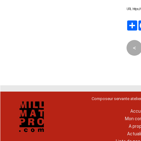
URL : https
P
<
Composeur servante atelie
Accue
Mon co
A pro
Actual