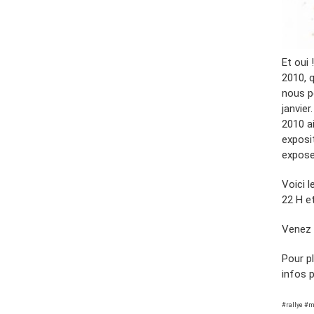
Et oui
2010, q
nous p
janvie
2010 ai
exposi
exposer
Voici l
22 H et
Venez 
Pour pl
infos 
#rallye #