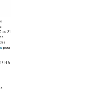
lo
s,
9 au 21
tés
 des
so
pour
 16 H à
es,