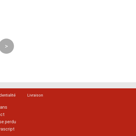
>
dentialité
Livraison
lans
act
se perdu
vascript