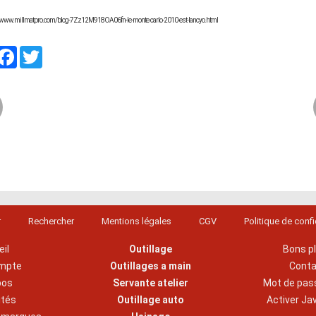
://www.millmatpro.com/blog-7Zz12M918OA06fn-le-monte-carlo-2010-est-lancyo.html
artager
Facebook
Twitter
r
Rechercher
Mentions légales
CGV
Politique de confi
il
Outillage
Bons p
mpte
Outillages a main
Cont
pos
Servante atelier
Mot de pas
ités
Outillage auto
Activer Ja