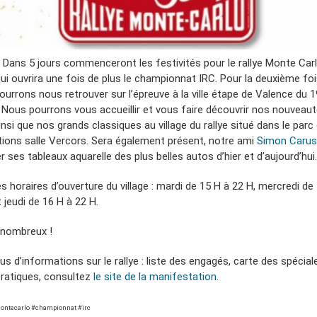
 ! Dans 5 jours commenceront les festivités pour le rallye Monte Car
ui ouvrira une fois de plus le championnat IRC. Pour la deuxième foi
ourrons nous retrouver sur l’épreuve à la ville étape de Valence du 1
r. Nous pourrons vous accueillir et vous faire découvrir nos nouveau
nsi que nos grands classiques au village du rallye situé dans le parc
tions salle Vercors. Sera également présent, notre ami
Simon Caru
 ses tableaux aquarelle des plus belles autos d’hier et d’aujourd’hui.
es horaires d’ouverture du village : mardi de 15 H à 22 H, mercredi de
 jeudi de 16 H à 22 H.
nombreux !
us d’informations sur le rallye : liste des engagés, carte des spécial
pratiques, consultez
le site de la manifestation.
montecarlo #championnat #irc