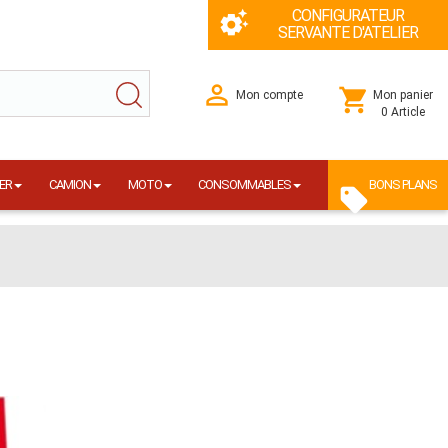
CONFIGURATEUR
SERVANTE D'ATELIER
Mon compte
Mon panier
0 Article
ER
CAMION
MOTO
CONSOMMABLES
BONS PLANS