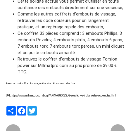
Cette solidité accrue vous permet d’utiliser en toute
confiance ces embouts directement sur une visseuse,
Comme les autres coffrets d’embouts de vissage,
retrouver les code couleurs pour un rangement
pratique, et un repérage rapide des embouts,
Ce coffret 33 pièces comprend : 3 embouts Phillips, 3
embouts Pozidriv, 4 embouts plats, 4 embouts 6 pans,
7 embouts torx, 7 embouts torx percés, un mini cliquet
et un porte embouts aimanté.
Retrouvez le coffret d’embouts de vissage Torsion
power sur Millmatpro.com au prix promo de 39.00 €
TTC.
#embouts #coffret #vissage #torsion #nouveau #valise
URL : https://www.millmatpro.com/blog-7ARV3x63KICZSJG-selection-ks-industrie-les-nouveautes.html
Partager
Facebook
Twitter