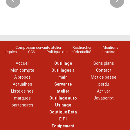
<
>
Composeur servante atelier
Rechercher
Mentions
légales
CGV
Politique de confidentialité
Livraison
Accueil
Outillage
Bons plans
Mon compte
Outillages a
Contact
A propos
main
Mot de passe
Actualités
Servante
perdu
Liste de nos
atelier
Activer
marques
Outillage auto
Javascript
partenaires
Usinage
Boutique Beta
E.P.I
Equipement