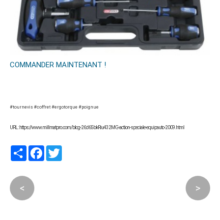
COMMANDER MAINTENANT !
#tournevis #coffret #ergotorque #poignue
URL : https://www.millmatpro.com/blog-26d65bkRiu432MG-action-speciale-equipauto-2009.html
Partager
Facebook
Twitter
<
>