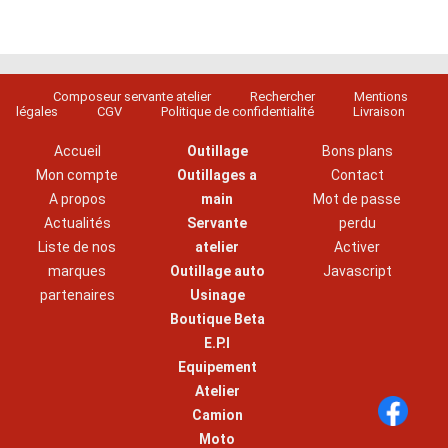
Composeur servante atelier
Rechercher
Mentions
légales
CGV
Politique de confidentialité
Livraison
Accueil
Outillage
Bons plans
Mon compte
Outillages a
Contact
A propos
main
Mot de passe
Actualités
Servante
perdu
Liste de nos
atelier
Activer
marques
Outillage auto
Javascript
partenaires
Usinage
Boutique Beta
E.P.I
Equipement
Atelier
Camion
Moto