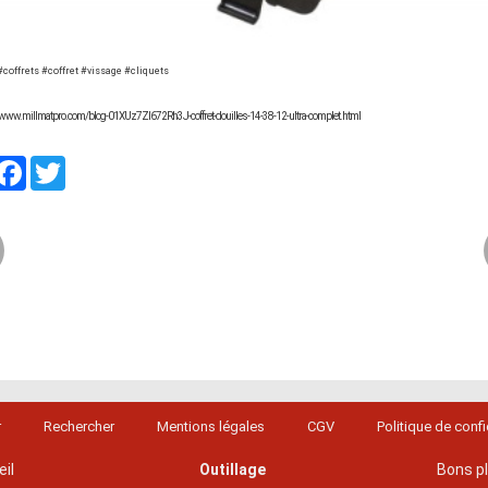
#coffrets #coffret #vissage #cliquets
://www.millmatpro.com/blog-01XUz7ZI672Rh3J-coffret-douilles-14-38-12-ultra-complet.html
artager
Facebook
Twitter
r
Rechercher
Mentions légales
CGV
Politique de confi
il
Outillage
Bons p