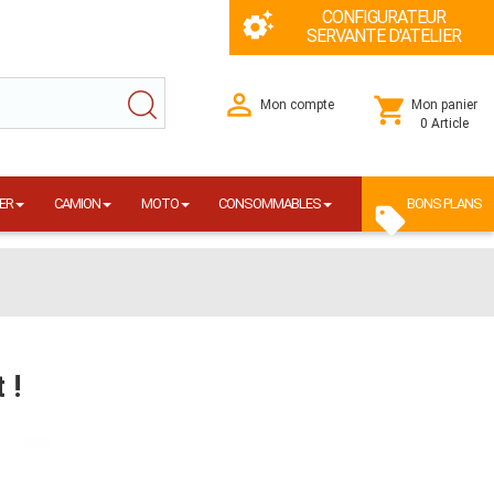
CONFIGURATEUR
SERVANTE D'ATELIER
Mon compte
Mon panier
0 Article
ER
CAMION
MOTO
CONSOMMABLES
BONS PLANS
 !