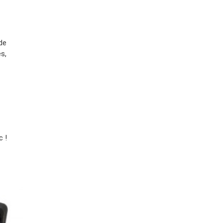
de
es,
c !