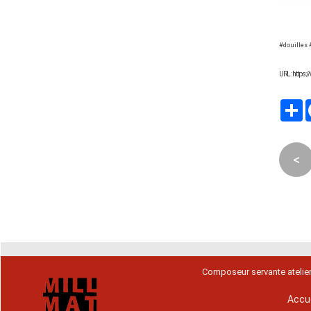
#douilles 
URL : https
P
<
Composeur servante atelie
Accue