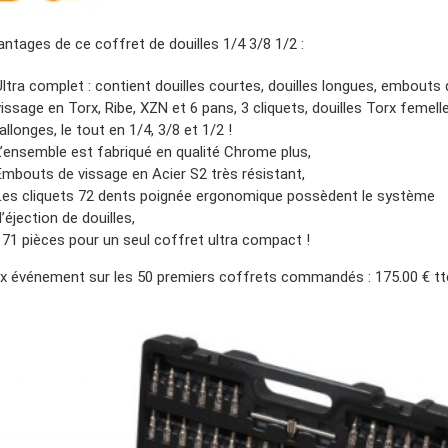
antages de ce coffret de douilles 1/4 3/8 1/2 :
Ultra complet : contient douilles courtes, douilles longues, embouts 
vissage en Torx, Ribe, XZN et 6 pans, 3 cliquets, douilles Torx femell
rallonges, le tout en 1/4, 3/8 et 1/2 !
L’ensemble est fabriqué en qualité Chrome plus,
Embouts de vissage en Acier S2 très résistant,
Les cliquets 72 dents poignée ergonomique possèdent le système
d’éjection de douilles,
171 pièces pour un seul coffret ultra compact !
ix événement sur les 50 premiers coffrets commandés : 175.00 € tt