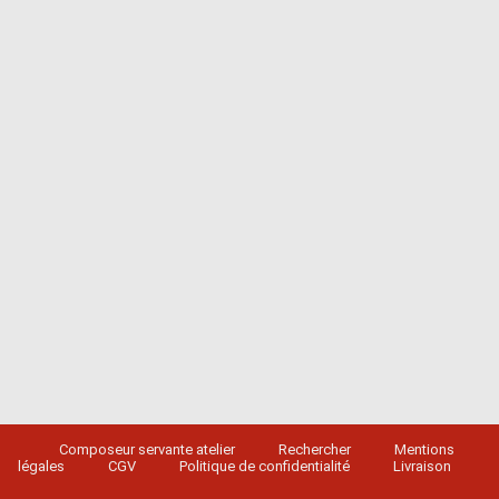
Composeur servante atelier
Rechercher
Mentions
légales
CGV
Politique de confidentialité
Livraison