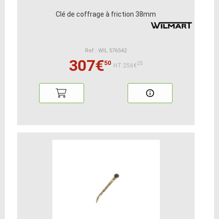
Clé de coffrage à friction 38mm
Ref : WIL 576542
307€
50
25
HT:256€