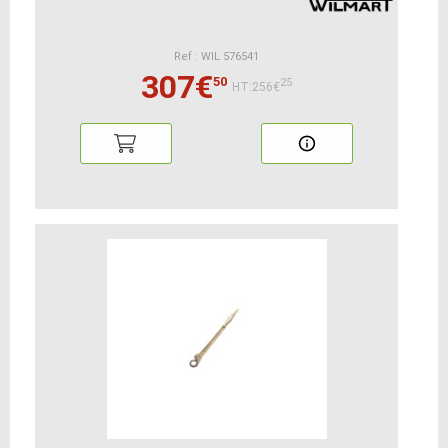
Ref : WIL 576541
307€
50
25
HT:256€