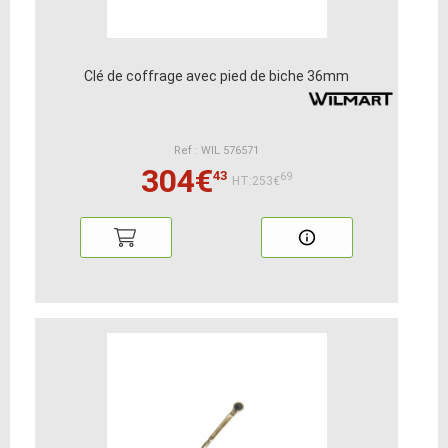
Clé de coffrage avec pied de biche 36mm
Ref : WIL 576571
304€
43
69
HT:253€