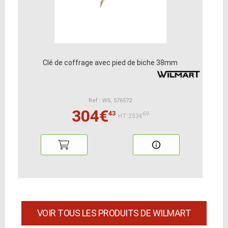
Clé de coffrage avec pied de biche 38mm
Ref : WIL 576572
304€
43
69
HT:253€
VOIR TOUS LES PRODUITS DE WILMART