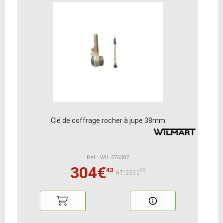
Clé de coffrage rocher à jupe 38mm
Ref : WIL 576502
304€
43
69
HT:253€