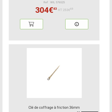
Ref : WIL 576525
304€
43
69
HT:253€
Clé de coffrage à friction 36mm