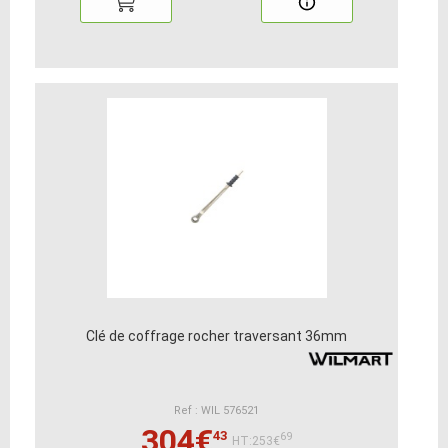
Clé de coffrage rocher traversant 36mm
Ref : WIL 576521
304€
43
69
HT:253€