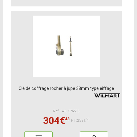
Clé de coffrage rocher à jupe 38mm type eiffage
Ref : WIL 576506
304€
43
69
HT:253€