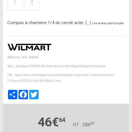
Compas à charnière 1/4 de cerclé acier. (...)
Lire le descriptif complet
Référence : WIL 180805
Tags :
#compas
#180805
#wilmart
#charni
#outillage
#trologie
#charniere
URL :
https://www.millmatpro.com/prod-compas-a-charniere-1-4-de-cercle-acier-
310mm-iESYEDc5x1WJ28J9B66Z.html
Partager
Facebook
Twitter
46€
64
87
HT : 38€