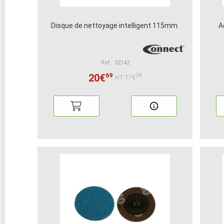
Disque de nettoyage intelligent 115mm.
A
Ref : 32142
69
20€
24
HT:17€