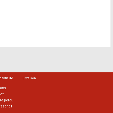
dentialité
Livraison
lans
act
se perdu
vascript