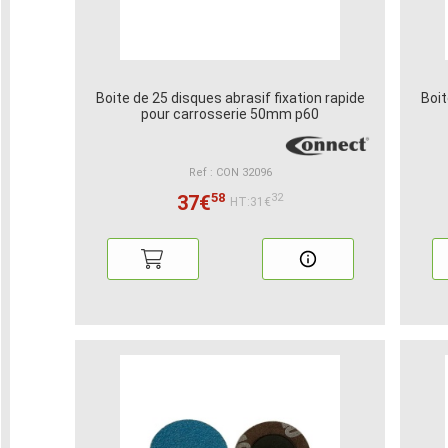
Boite de 25 disques abrasif fixation rapide
Boit
pour carrosserie 50mm p60
Ref : CON 32096
58
37€
32
HT:31€