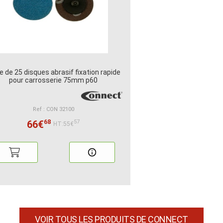
e de 25 disques abrasif fixation rapide
pour carrosserie 75mm p60
Ref : CON 32100
68
66€
57
HT:55€
VOIR TOUS LES PRODUITS DE CONNECT