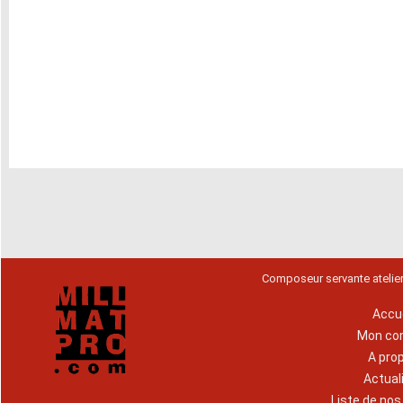
Composeur servante atelie
Accue
Mon co
A pro
Actual
Liste de no