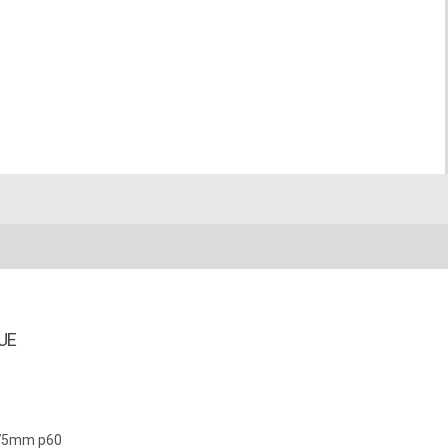
UE
e 75mm p60