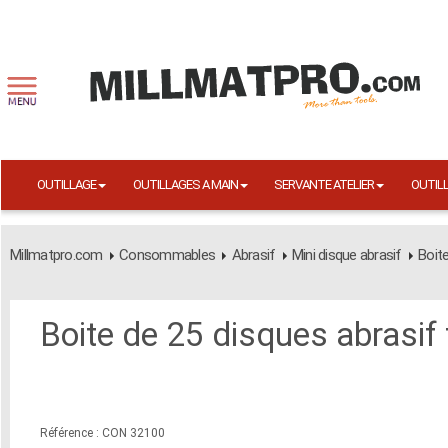
OUTILLAGE
OUTILLAGES A MAIN
SERVANTE ATELIER
OUTIL
Millmatpro.com
Consommables
Abrasif
Mini disque abrasif
Boit
Boite de 25 disques abrasif
Référence : CON 32100