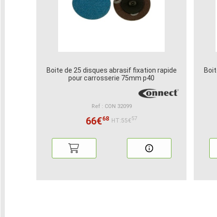
Boite de 25 disques abrasif fixation rapide
Boit
pour carrosserie 75mm p40
Ref : CON 32099
68
66€
57
HT:55€