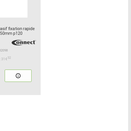
sif fixation rapide
e 50mm p120
32098
32
:31€