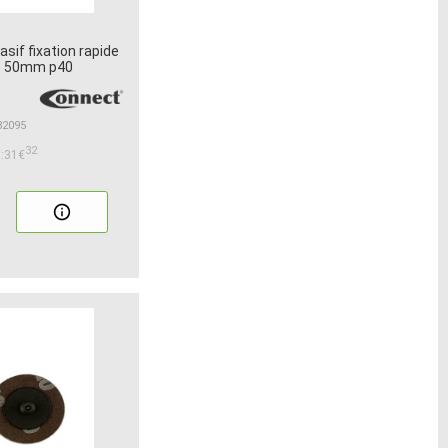
sif fixation rapide
ie 50mm p40
32095
32
:31€