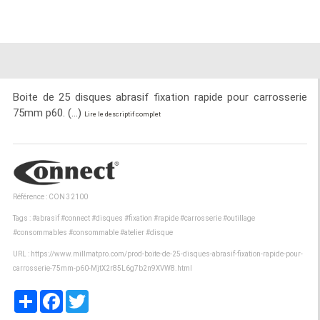
Boite de 25 disques abrasif fixation rapide pour carrosserie
75mm p60. (...)
Lire le descriptif complet
Référence : CON 32100
Tags :
#abrasif
#connect
#disques
#fixation
#rapide
#carrosserie
#outillage
#consommables
#consommable
#atelier
#disque
URL :
https://www.millmatpro.com/prod-boite-de-25-disques-abrasif-fixation-rapide-pour-
carrosserie-75mm-p60-MjtX2r85L6g7b2n9XVW8.html
Partager
Facebook
Twitter