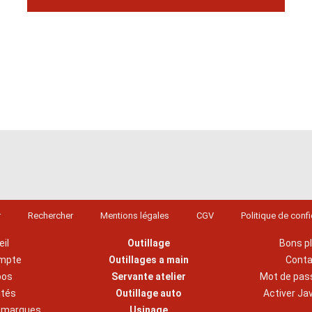
r
Rechercher
Mentions légales
CGV
Politique de confi
il
Outillage
Bons p
mpte
Outillages a main
Cont
pos
Servante atelier
Mot de pas
ités
Outillage auto
Activer Ja
s marques
Usinage