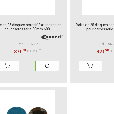
e de 25 disques abrasif fixation rapide
Boite de 25 disques abra
pour carrosserie 50mm p80
pour carrosseri
Ref : CON 32097
Ref : CON 
58
58
37€
37€
32
HT:31€
HT