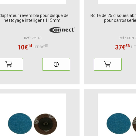
daptateur reversible pour disque de
Boite de 25 disques abra
nettoyage intelligent 115mm.
pour carrosser
Ref : 32143
Ref : CON 
14
58
10€
37€
45
HT:8€
HT