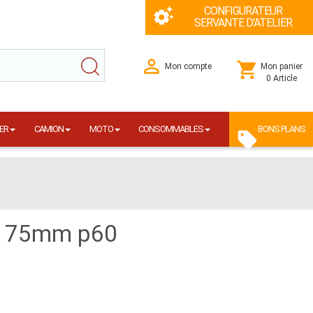
CONFIGURATEUR
SERVANTE D'ATELIER
Mon compte
Mon panier
0 Article
ER
CAMION
MOTO
CONSOMMABLES
BONS PLANS
rie 75mm p60