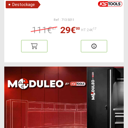
Destockage
Ref : 713.5011
111€
29€
67
00
17
HT:24€