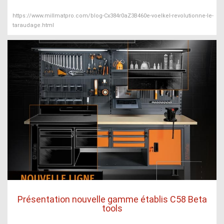
https://www.millmatpro.com/blog-Cx384r0aZ3B460e-voelkel-revolutionne-le-
taraudage.html
Présentation nouvelle gamme établis C58 Beta
tools