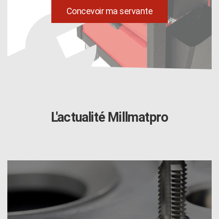
uild
Concevoir ma servante
L'actualité Millmatpro