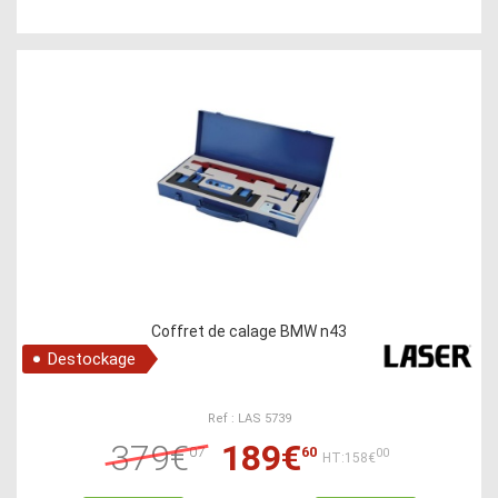
Coffret de calage BMW n43
Destockage
Ref : LAS 5739
379€
189€
07
60
00
HT:158€