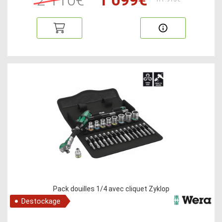
Pack douilles 1/4 avec cliquet Zyklop
Destockage