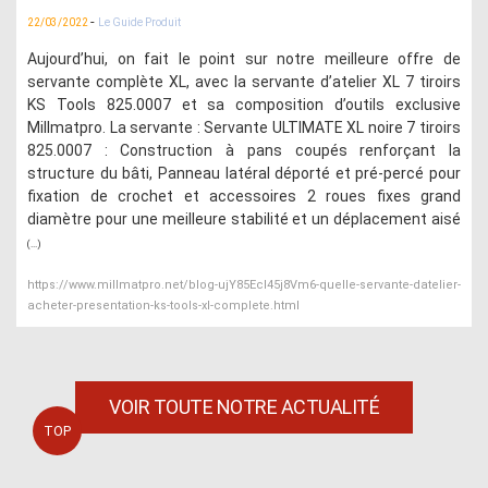
-
22/03/2022
Le Guide Produit
Aujourd’hui, on fait le point sur notre meilleure offre de
servante complète XL, avec la servante d’atelier XL 7 tiroirs
KS Tools 825.0007 et sa composition d’outils exclusive
Millmatpro. La servante : Servante ULTIMATE XL noire 7 tiroirs
825.0007 : Construction à pans coupés renforçant la
structure du bâti, Panneau latéral déporté et pré-percé pour
fixation de crochet et accessoires 2 roues fixes grand
diamètre pour une meilleure stabilité et un déplacement aisé
(...)
https://www.millmatpro.net/blog-ujY85EcI45j8Vm6-quelle-servante-datelier-
acheter-presentation-ks-tools-xl-complete.html
VOIR TOUTE NOTRE ACTUALITÉ
TOP