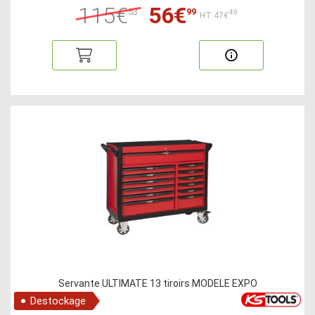
115€
56€
53
99
49
HT:47€
Servante ULTIMATE 13 tiroirs MODELE EXPO
Destockage