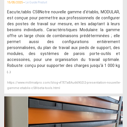
-
15/05/2025
Le Guide Produit
Eacute;tablis C58Notre nouvelle gamme d'établis, MODULAR,
est conçue pour permettre aux professionnels de configurer
des postes de travail sur mesure, en les adaptant à leurs
besoins individuels.. Caractéristiques Modulaire: la gamme
offre un large choix de combinaisons prédéterminées ; elle
permet aussi des configurations entièrement
personnalisées, du plan de travail aux pieds de support, des
modules, des systèmes de parois porte-outils et
accessoires, pour une organisation du travail optimale.
Robuste: conçu pour supporter des charges jusqu'à 1 000 kg
(...)
https://www.millmatpro.com/blog-vf7ETaBAu669GD2-presentation-nouvelle-
gamme-etablis-c58-beta-tools.html