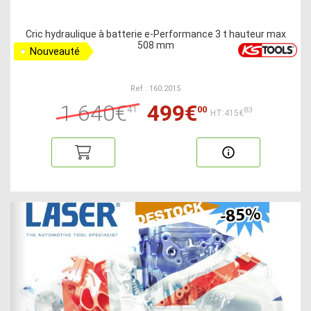
Cric hydraulique à batterie e-Performance 3 t hauteur max
508 mm
Nouveauté
Ref : 160.2015
1 640€
499€
41
00
83
HT:415€