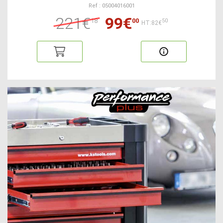
Ref : 05004016001
221€
99€
18
00
50
HT:82€