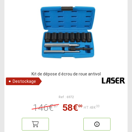
Kit de dépose d écrou de roue antivol
Destockage
Ref : 6972
146€
58€
87
00
33
HT:48€