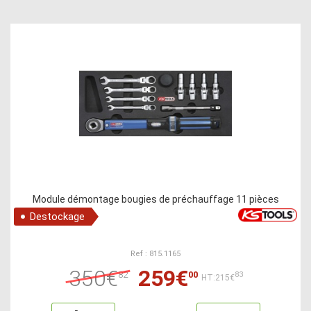
Module démontage bougies de préchauffage 11 pièces
Destockage
Ref : 815.1165
350€
259€
82
00
83
HT:215€