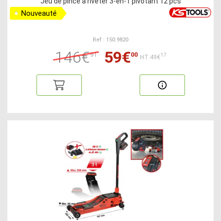
Jeu de pince à riveter 3-en-1 pivotant 12 pcs
Nouveauté
Ref : 150.9820
146€
59€
91
00
17
HT:49€