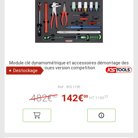
Module clé dynamométrique et accessoires démontage des
roues version competition
Destockage
Ref : 815.1195
482€
142€
90
00
33
HT:118€