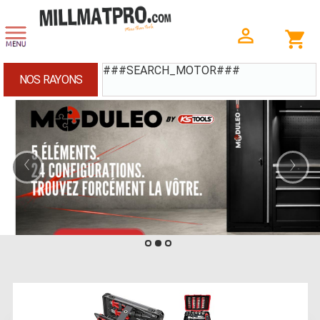
###SEARCH_MOTOR###
NOS RAYONS
‹
›