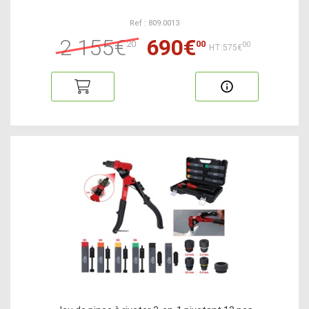
Ref : 809.0013
2 155€
690€
20
00
00
HT:575€