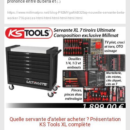
prononcé entre du beta et
(...)
https://www.millmatpro.net/blog-P92MYgaRAB325xp-nouvelle-servante-beta-
worker-716-pieces-html-html-html-html-html.html
Quelle servante d’atelier acheter ? Présentation
KS Tools XL complète