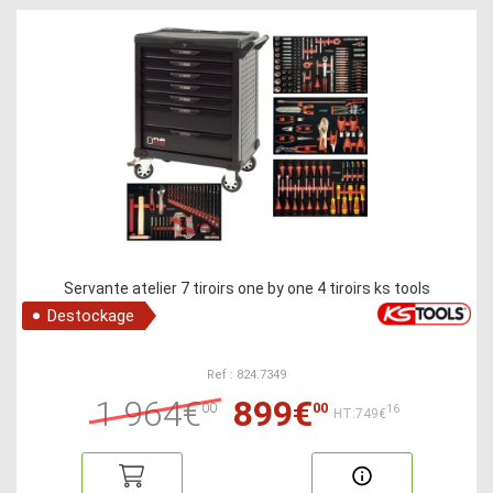
Servante atelier 7 tiroirs one by one 4 tiroirs ks tools
Destockage
Ref : 824.7349
1 964€
899€
00
00
16
HT:749€