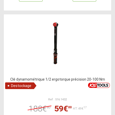
Clé dynamométrique 1/2 ergotorque précision 20-100 Nm
Destockage
Ref : 516.1432
188€
59€
80
00
17
HT:49€