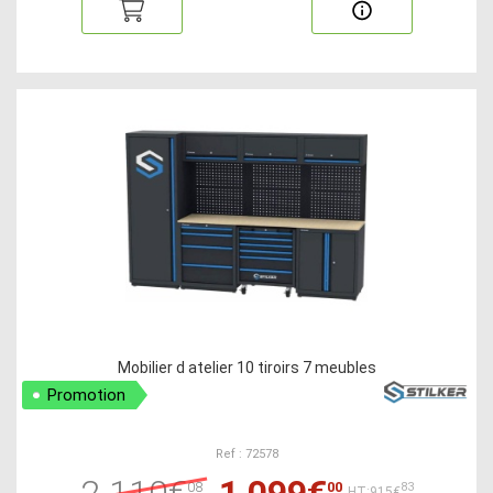
Mobilier d atelier 10 tiroirs 7 meubles
Promotion
Ref : 72578
2 110€
1 099€
08
00
83
HT:915€