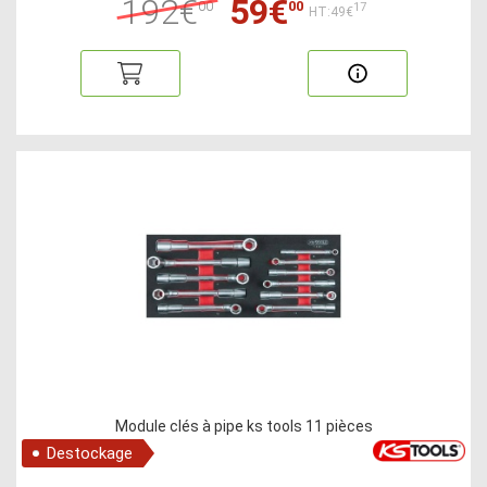
192€
59€
00
00
17
HT:49€
Module clés à pipe ks tools 11 pièces
Destockage