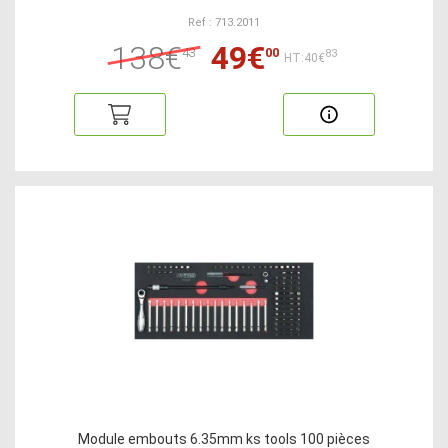
Ref : 713.2011
138€
49€
43
00
83
HT:40€
Module embouts 6.35mm ks tools 100 pièces