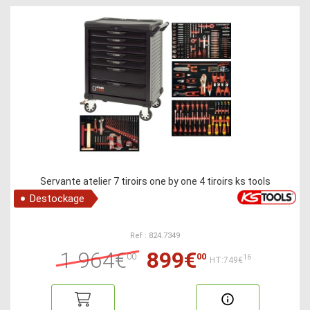
Servante atelier 7 tiroirs one by one 4 tiroirs ks tools
Destockage
Ref : 824.7349
1 964€
899€
00
00
16
HT:749€