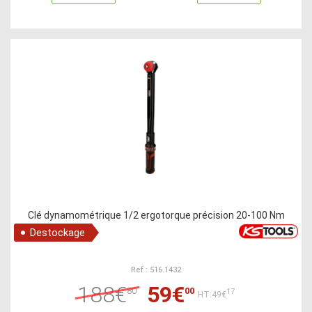
Clé dynamométrique 1/2 ergotorque précision 20-100 Nm
Destockage
Ref : 516.1432
188€
59€
80
00
17
HT:49€