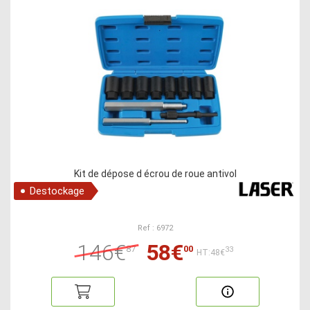
Kit de dépose d écrou de roue antivol
Destockage
Ref : 6972
146€
58€
87
00
33
HT:48€