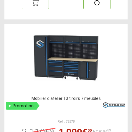
Mobilier d atelier 10 tiroirs 7 meubles
Promotion
Ref : 72578
2 110€
1 099€
08
00
83
HT:915€