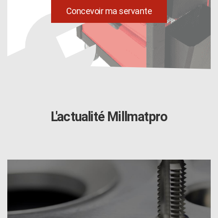
uild
Concevoir ma servante
L'actualité Millmatpro