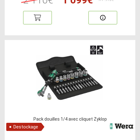
Pack douilles 1/4 avec cliquet Zyklop
Destockage