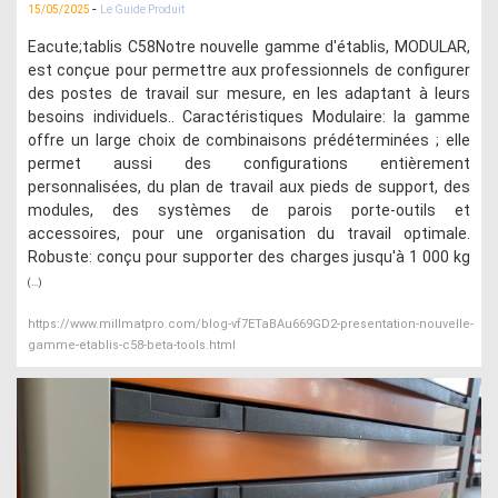
-
15/05/2025
Le Guide Produit
Eacute;tablis C58Notre nouvelle gamme d'établis, MODULAR,
est conçue pour permettre aux professionnels de configurer
des postes de travail sur mesure, en les adaptant à leurs
besoins individuels.. Caractéristiques Modulaire: la gamme
offre un large choix de combinaisons prédéterminées ; elle
permet aussi des configurations entièrement
personnalisées, du plan de travail aux pieds de support, des
modules, des systèmes de parois porte-outils et
accessoires, pour une organisation du travail optimale.
Robuste: conçu pour supporter des charges jusqu'à 1 000 kg
(...)
https://www.millmatpro.com/blog-vf7ETaBAu669GD2-presentation-nouvelle-
gamme-etablis-c58-beta-tools.html