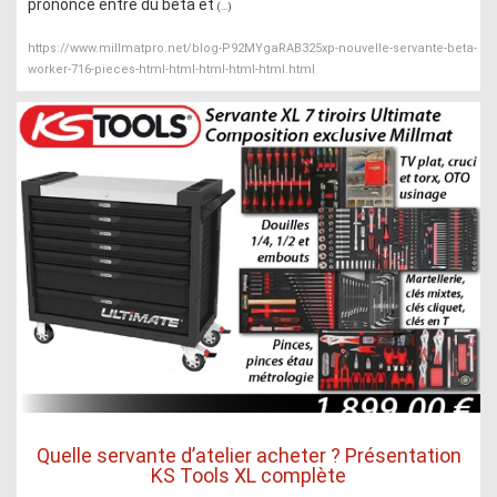
prononcé entre du beta et
(...)
https://www.millmatpro.net/blog-P92MYgaRAB325xp-nouvelle-servante-beta-
worker-716-pieces-html-html-html-html-html.html
Quelle servante d’atelier acheter ? Présentation
KS Tools XL complète