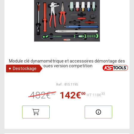
Module clé dynamométrique et accessoires démontage des
roues version competition
Destockage
Ref : 815.1195
482€
142€
90
00
33
HT:118€