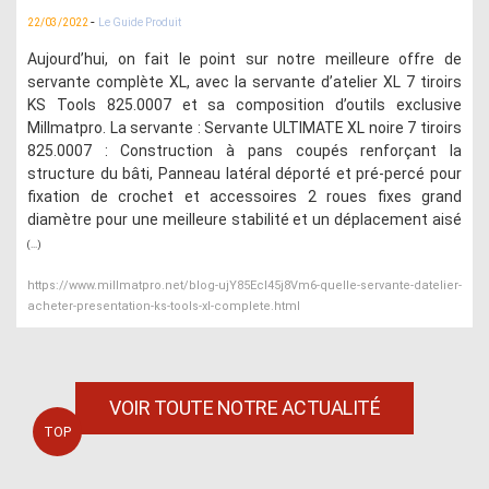
-
22/03/2022
Le Guide Produit
Aujourd’hui, on fait le point sur notre meilleure offre de
servante complète XL, avec la servante d’atelier XL 7 tiroirs
KS Tools 825.0007 et sa composition d’outils exclusive
Millmatpro. La servante : Servante ULTIMATE XL noire 7 tiroirs
825.0007 : Construction à pans coupés renforçant la
structure du bâti, Panneau latéral déporté et pré-percé pour
fixation de crochet et accessoires 2 roues fixes grand
diamètre pour une meilleure stabilité et un déplacement aisé
(...)
https://www.millmatpro.net/blog-ujY85EcI45j8Vm6-quelle-servante-datelier-
acheter-presentation-ks-tools-xl-complete.html
VOIR TOUTE NOTRE ACTUALITÉ
TOP