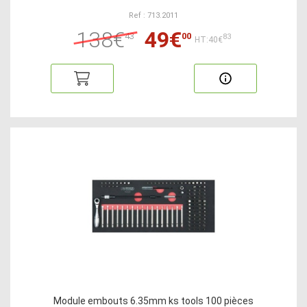
Ref : 713.2011
138€
49€
43
00
83
HT:40€
Module embouts 6.35mm ks tools 100 pièces