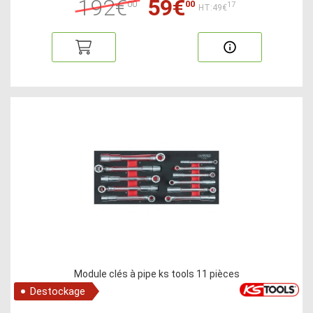
192€
59€
00
00
17
HT:49€
Module clés à pipe ks tools 11 pièces
Destockage