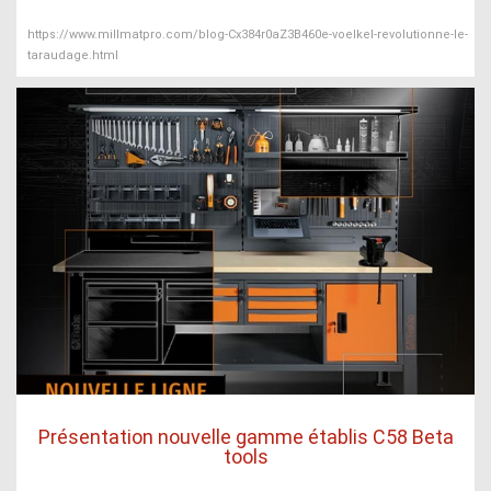
https://www.millmatpro.com/blog-Cx384r0aZ3B460e-voelkel-revolutionne-le-
taraudage.html
Présentation nouvelle gamme établis C58 Beta
tools