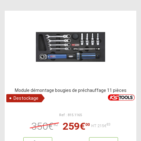
Module démontage bougies de préchauffage 11 pièces
Destockage
Ref : 815.1165
350€
259€
82
00
83
HT:215€