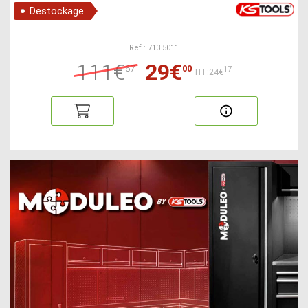
Destockage
Ref : 713.5011
111€
29€
67
00
17
HT:24€