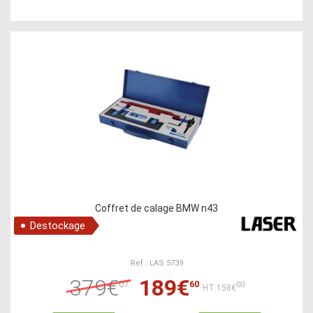
Coffret de calage BMW n43
Destockage
Ref : LAS 5739
379€
189€
07
60
00
HT:158€