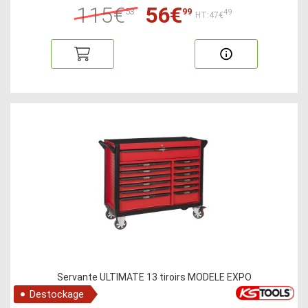
115€
56€
53
99
49
HT:47€
Servante ULTIMATE 13 tiroirs MODELE EXPO
Destockage