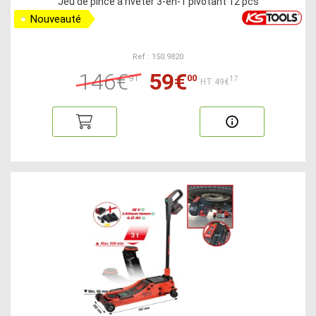
Jeu de pince à riveter 3-en-1 pivotant 12 pcs
Nouveauté
Ref : 150.9820
146€
59€
91
00
17
HT:49€