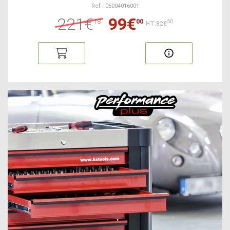
Ref : 05004016001
221€
99€
18
00
50
HT:82€