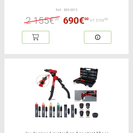
Ref : 809.0013
2 155€
690€
20
00
00
HT:575€