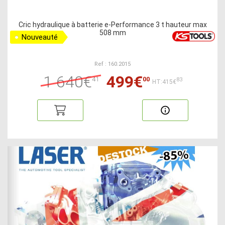
Cric hydraulique à batterie e-Performance 3 t hauteur max
508 mm
Nouveauté
Ref : 160.2015
1 640€
499€
41
00
83
HT:415€