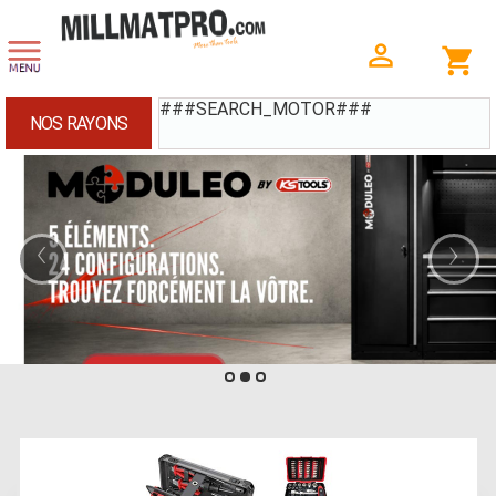
###SEARCH_MOTOR###
NOS RAYONS
‹
›