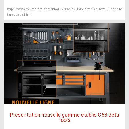
https://www.millmatpro.com/blog-Cx384r0aZ3B460e-voelkel-revolutionne-le-
taraudage.html
Présentation nouvelle gamme établis C58 Beta
tools