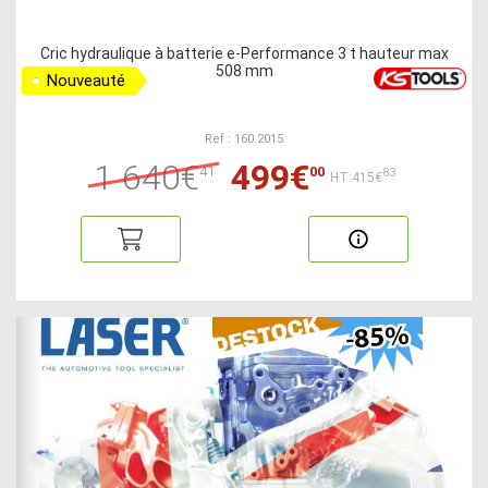
Cric hydraulique à batterie e-Performance 3 t hauteur max
508 mm
Nouveauté
Ref : 160.2015
1 640€
499€
41
00
83
HT:415€