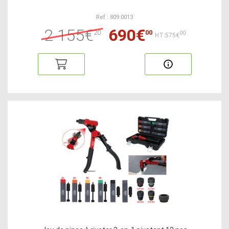
Ref : 809.0013
2 155€
690€
20
00
00
HT:575€