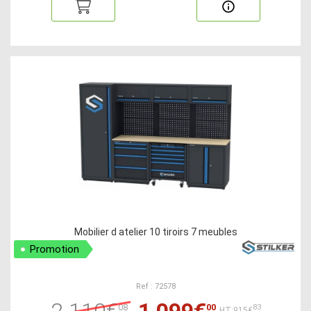
Mobilier d atelier 10 tiroirs 7 meubles
Promotion
Ref : 72578
2 110€
1 099€
08
00
83
HT:915€