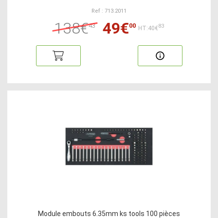
Ref : 713.2011
138€
49€
43
00
83
HT:40€
Module embouts 6.35mm ks tools 100 pièces