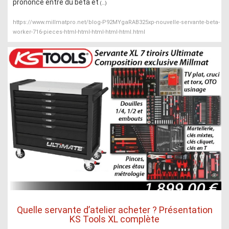
prononcé entre du beta et
(...)
https://www.millmatpro.net/blog-P92MYgaRAB325xp-nouvelle-servante-beta-
worker-716-pieces-html-html-html-html-html.html
Quelle servante d’atelier acheter ? Présentation
KS Tools XL complète