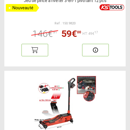
Jeu de pince à riveter 3-en-1 pivotant 12 pcs
Nouveauté
Ref : 150.9820
146€
59€
91
00
17
HT:49€