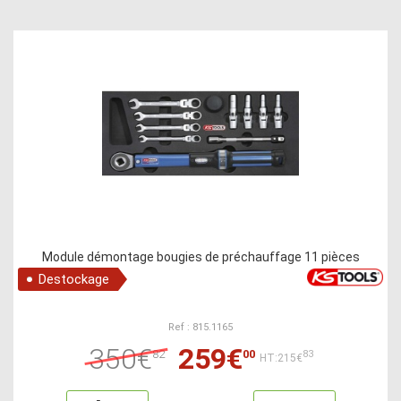
Module démontage bougies de préchauffage 11 pièces
Destockage
Ref : 815.1165
350€
259€
82
00
83
HT:215€