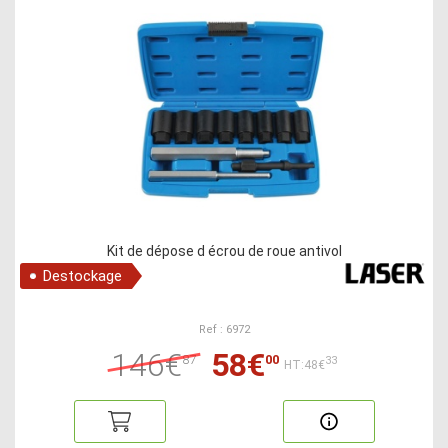
Kit de dépose d écrou de roue antivol
Destockage
Ref : 6972
146€
58€
87
00
33
HT:48€