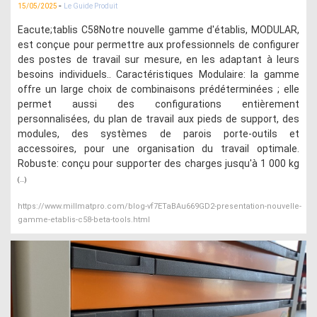
-
15/05/2025
Le Guide Produit
Eacute;tablis C58Notre nouvelle gamme d'établis, MODULAR,
est conçue pour permettre aux professionnels de configurer
des postes de travail sur mesure, en les adaptant à leurs
besoins individuels.. Caractéristiques Modulaire: la gamme
offre un large choix de combinaisons prédéterminées ; elle
permet aussi des configurations entièrement
personnalisées, du plan de travail aux pieds de support, des
modules, des systèmes de parois porte-outils et
accessoires, pour une organisation du travail optimale.
Robuste: conçu pour supporter des charges jusqu'à 1 000 kg
(...)
https://www.millmatpro.com/blog-vf7ETaBAu669GD2-presentation-nouvelle-
gamme-etablis-c58-beta-tools.html