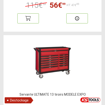
115€
56€
53
99
49
HT:47€
Servante ULTIMATE 13 tiroirs MODELE EXPO
Destockage