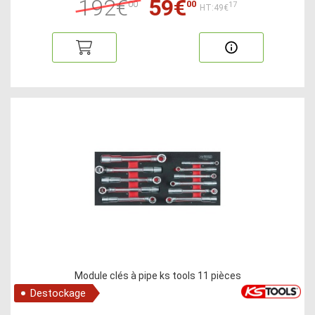
192€
59€
00
00
17
HT:49€
Module clés à pipe ks tools 11 pièces
Destockage