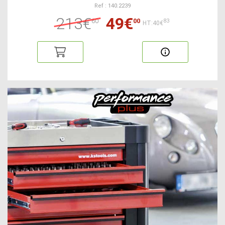
Ref : 140.2239
213€
49€
60
00
83
HT:40€