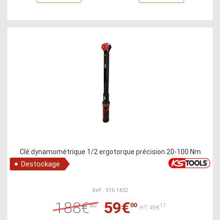
Clé dynamométrique 1/2 ergotorque précision 20-100 Nm
Destockage
Ref : 516.1432
188€
59€
80
00
17
HT:49€