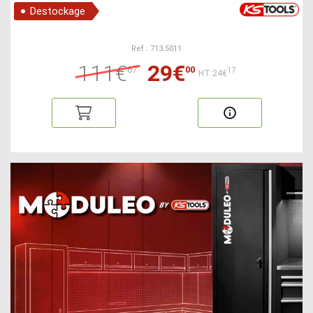
Destockage
Ref : 713.5011
111€
29€
67
00
17
HT:24€