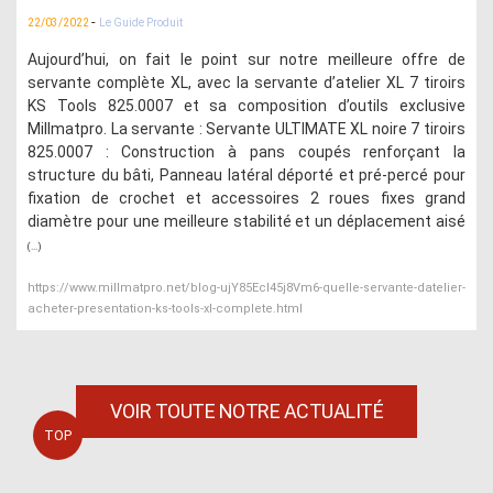
-
22/03/2022
Le Guide Produit
Aujourd’hui, on fait le point sur notre meilleure offre de
servante complète XL, avec la servante d’atelier XL 7 tiroirs
KS Tools 825.0007 et sa composition d’outils exclusive
Millmatpro. La servante : Servante ULTIMATE XL noire 7 tiroirs
825.0007 : Construction à pans coupés renforçant la
structure du bâti, Panneau latéral déporté et pré-percé pour
fixation de crochet et accessoires 2 roues fixes grand
diamètre pour une meilleure stabilité et un déplacement aisé
(...)
https://www.millmatpro.net/blog-ujY85EcI45j8Vm6-quelle-servante-datelier-
acheter-presentation-ks-tools-xl-complete.html
VOIR TOUTE NOTRE ACTUALITÉ
TOP