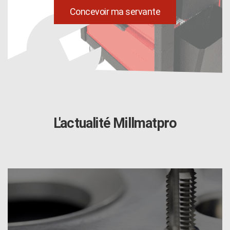
uild
Concevoir ma servante
L'actualité Millmatpro