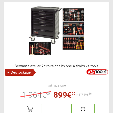
Servante atelier 7 tiroirs one by one 4 tiroirs ks tools
Destockage
Ref : 824.7349
1 964€
899€
00
00
16
HT:749€