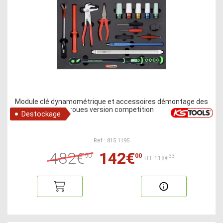
Module clé dynamométrique et accessoires démontage des
roues version competition
Destockage
Ref : 815.1195
482€
142€
90
00
33
HT:118€