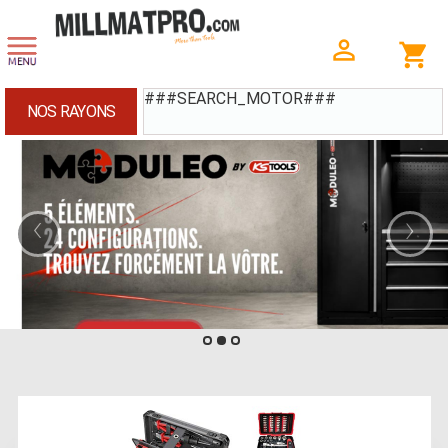
###SEARCH_MOTOR###
NOS RAYONS
‹
›