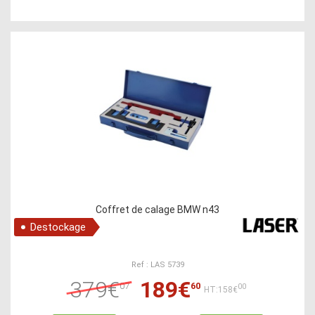
Coffret de calage BMW n43
Destockage
Ref : LAS 5739
379€
189€
07
60
00
HT:158€