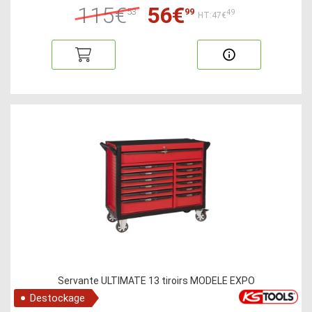
115€
56€
53
99
49
HT:47€
Servante ULTIMATE 13 tiroirs MODELE EXPO
Destockage