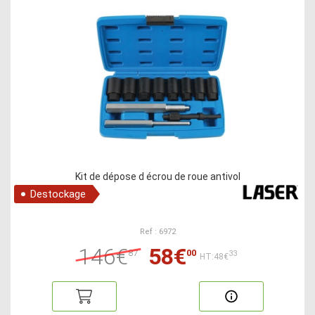
Kit de dépose d écrou de roue antivol
Destockage
Ref : 6972
146€
58€
87
00
33
HT:48€