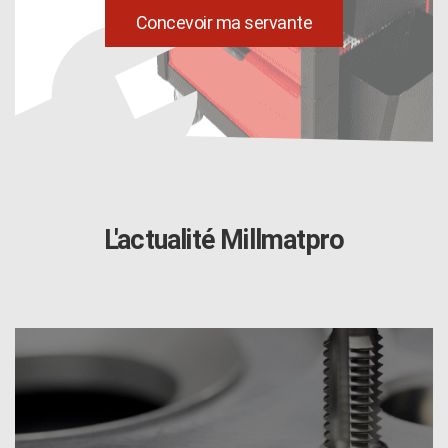
uild
Concevoir ma servante
L'actualité Millmatpro