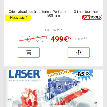
Cric hydraulique à batterie e-Performance 3 t hauteur max
508 mm
Nouveauté
Ref : 160.2015
1 640€
499€
41
00
83
HT:415€