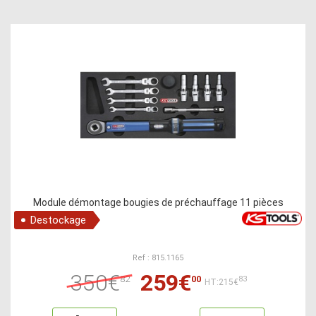
Module démontage bougies de préchauffage 11 pièces
Destockage
Ref : 815.1165
350€
259€
82
00
83
HT:215€