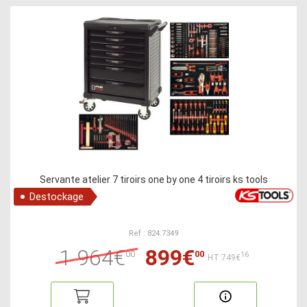
Servante atelier 7 tiroirs one by one 4 tiroirs ks tools
Destockage
Ref : 824.7349
1 964€
899€
00
00
16
HT:749€