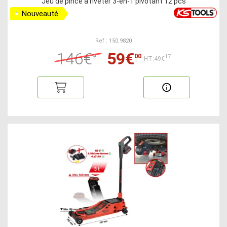
Jeu de pince à riveter 3-en-1 pivotant 12 pcs
Nouveauté
Ref : 150.9820
146€
59€
91
00
17
HT:49€