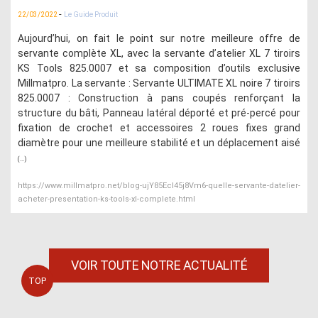
-
22/03/2022
Le Guide Produit
Aujourd’hui, on fait le point sur notre meilleure offre de
servante complète XL, avec la servante d’atelier XL 7 tiroirs
KS Tools 825.0007 et sa composition d’outils exclusive
Millmatpro. La servante : Servante ULTIMATE XL noire 7 tiroirs
825.0007 : Construction à pans coupés renforçant la
structure du bâti, Panneau latéral déporté et pré-percé pour
fixation de crochet et accessoires 2 roues fixes grand
diamètre pour une meilleure stabilité et un déplacement aisé
(...)
https://www.millmatpro.net/blog-ujY85EcI45j8Vm6-quelle-servante-datelier-
acheter-presentation-ks-tools-xl-complete.html
VOIR TOUTE NOTRE ACTUALITÉ
TOP