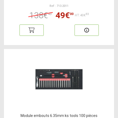
Ref : 713.2011
138€
49€
43
00
83
HT:40€
Module embouts 6.35mm ks tools 100 pièces