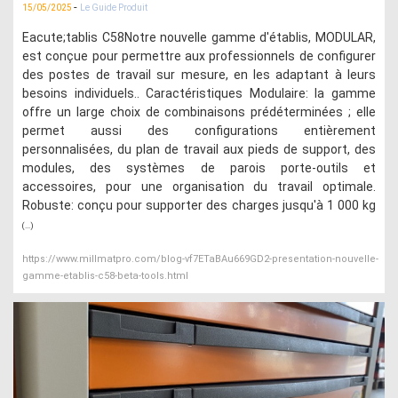
-
15/05/2025
Le Guide Produit
Eacute;tablis C58Notre nouvelle gamme d'établis, MODULAR,
est conçue pour permettre aux professionnels de configurer
des postes de travail sur mesure, en les adaptant à leurs
besoins individuels.. Caractéristiques Modulaire: la gamme
offre un large choix de combinaisons prédéterminées ; elle
permet aussi des configurations entièrement
personnalisées, du plan de travail aux pieds de support, des
modules, des systèmes de parois porte-outils et
accessoires, pour une organisation du travail optimale.
Robuste: conçu pour supporter des charges jusqu'à 1 000 kg
(...)
https://www.millmatpro.com/blog-vf7ETaBAu669GD2-presentation-nouvelle-
gamme-etablis-c58-beta-tools.html