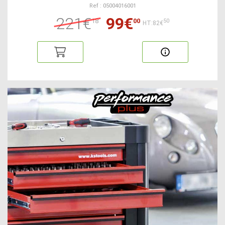
Ref : 05004016001
221€
99€
18
00
50
HT:82€