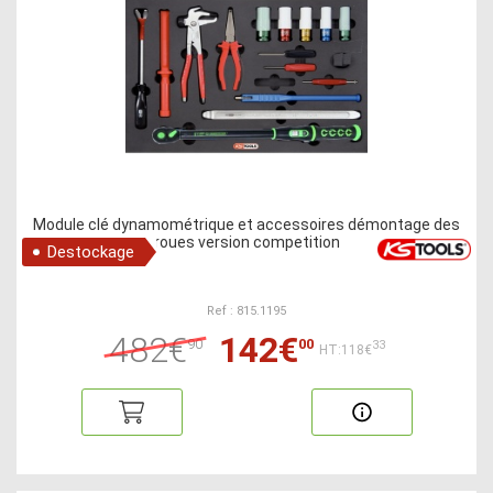
Module clé dynamométrique et accessoires démontage des
roues version competition
Destockage
Ref : 815.1195
482€
142€
90
00
33
HT:118€