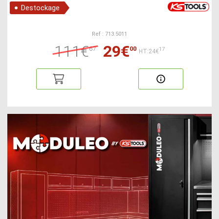
Destockage
Ref : 713.5011
111€
29€
67
00
17
HT:24€