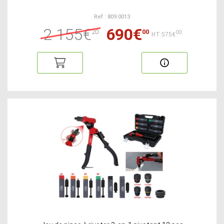
Ref : 809.0013
2 155€
690€
20
00
00
HT:575€