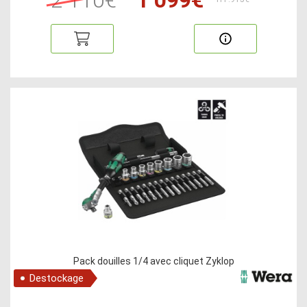
Pack douilles 1/4 avec cliquet Zyklop
Destockage