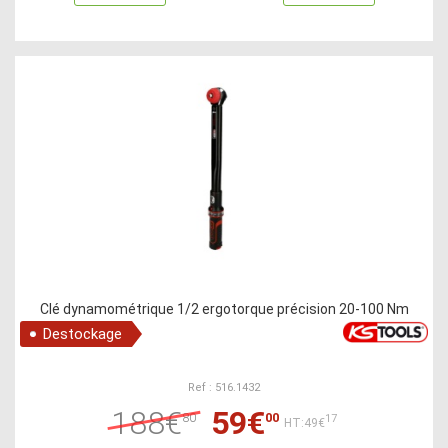
Clé dynamométrique 1/2 ergotorque précision 20-100 Nm
Destockage
Ref : 516.1432
188€
59€
80
00
17
HT:49€