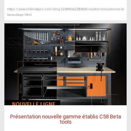
https://www.millmatpro.com/blog-Cx384r0aZ3B460e-voelkel-revolutionne-le-
taraudage.html
Présentation nouvelle gamme établis C58 Beta
tools