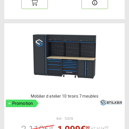
Mobilier d atelier 10 tiroirs 7 meubles
Promotion
Ref : 72578
2 110€
1 099€
08
00
83
HT:915€