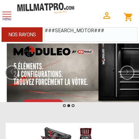
###SEARCH_MOTOR###
NOS RAYONS
‹
›