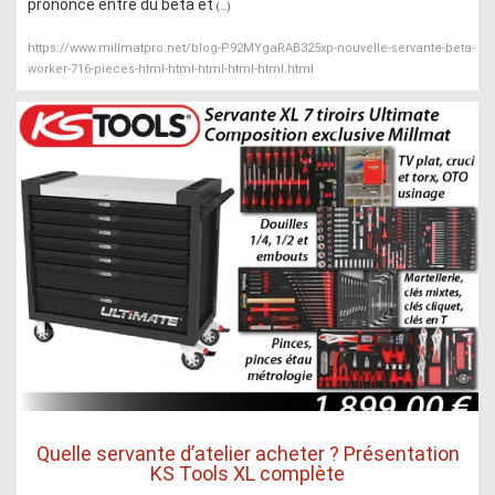
prononcé entre du beta et
(...)
https://www.millmatpro.net/blog-P92MYgaRAB325xp-nouvelle-servante-beta-
worker-716-pieces-html-html-html-html-html.html
Quelle servante d’atelier acheter ? Présentation
KS Tools XL complète