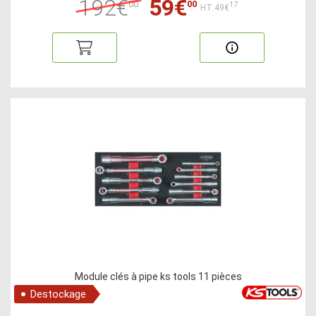
192€
59€
00
00
17
HT:49€
Module clés à pipe ks tools 11 pièces
Destockage