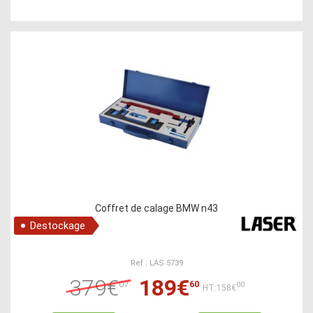
Coffret de calage BMW n43
Destockage
Ref : LAS 5739
379€
189€
07
60
00
HT:158€