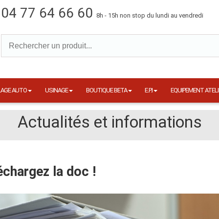
04 77 64 66 60
8h - 15h non stop du lundi au vendredi
LAGE AUTO
USINAGE
BOUTIQUE BETA
E.P.I
EQUIPEMENT ATELI
Actualités et informations
échargez la doc !