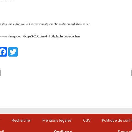
z #spuciale #nouvelle #servezvous #promotions #moment #bestseller
://www.millmatpro.com/blog-uGRZ3Qz9mKFnIhd-tyolyochargez-la-doc.html
artager
Facebook
Twitter
r
Rechercher
Mentions légales
CGV
Politique de confi