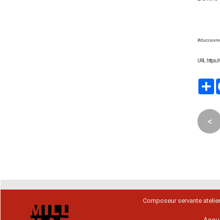
#ducouvre
URL : https
P
<
Composeur servante atelie