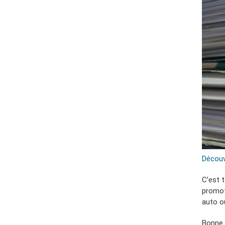
Découv
C’est 
promot
auto ou
Bonne 